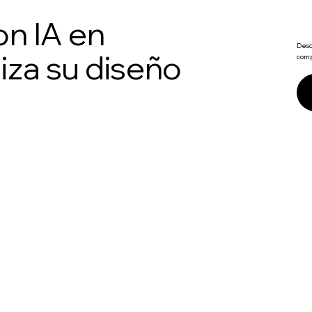
on IA en
Desc
iza su diseño
comp