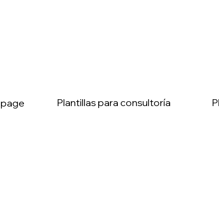
Ver
Ver
Plantillas para consultoría
g page