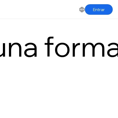
Entrar
una form