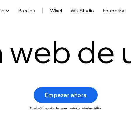
os
Precios
Wixel
Wix Studio
Enterprise
a web de 
Empezar ahora
Prueba Wix gratis. No se requerirá tarjeta de crédito.