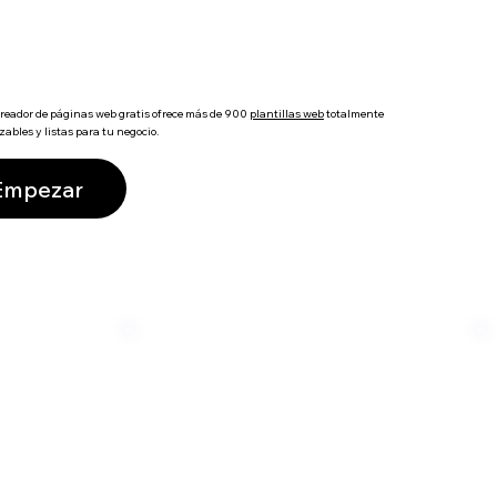
reador de páginas web gratis ofrece más de 900
plantillas web
totalmente
zables y listas para tu negocio.
Empezar