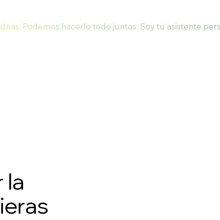
deas. Podemos hacerlo todo juntos. Soy tu asistente pers
 la
ieras