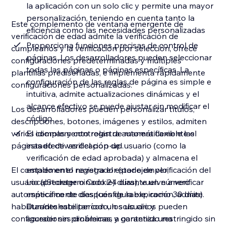
la aplicación con un solo clic y permite una mayor
personalización, teniendo en cuenta tanto la
Este complemento de ventana emergente de
eficiencia como las necesidades personalizadas
verificación de edad admite la verificación de
Proporciona funciones precisas de control de
cumpleaños y la verificación por selección, ofrece
páginas. Los desarrolladores pueden seleccionar
configuraciones predeterminadas y múltiples
todas las páginas o páginas específicas. La
plantillas prediseñadas, e implementa rápidamente
configuración de las reglas de página es simple e
configuraciones personalizadas.
intuitiva, admite actualizaciones dinámicas y el
alcance efectivo se puede ajustar sin modificar el
Los desarrolladores pueden personalizar títulos,
código
descripciones, botones, imágenes y estilos, admiten
varios idiomas y controlan de manera flexible las
El complemento registra automáticamente el
páginas efectivas del pop-up.
estado de verificación del usuario (como la
verificación de edad aprobada) y almacena el
El complemento registra el estado de verificación del
estado en el navegador (por ejemplo,
usuario (predeterminado 24 días), vuelve a verificar
LocalStorage o Cookie) durante un número
automáticamente después de la expiración, admite
específico de días (configurable, como 30 días).
habilitar/deshabilitar con un solo clic y
Durante este período, los usuarios pueden
configuraciones dinámicas, y garantiza una
acceder sin problemas a contenido restringido sin