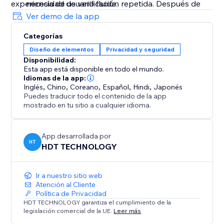
experiencia de usuario fluida.
necesidad de verificación repetida. Después de
que el estado expire, la ventana emergente
Ver demo de la app
volverá a solicitar la verificación automáticamente
Categorías
para garantizar el cumplimiento mientras
Diseño de elementos
Privacidad y seguridad
optimiza la experiencia del usuario y evita
Disponibilidad:
interrupciones frecuentes
Esta app está disponible en todo el mundo.
Idiomas de la app:
Inglés
,
Chino
,
Coreano
,
Español
,
Hindi
,
Japonés
Puedes traducir todo el contenido de la app
mostrado en tu sitio a cualquier idioma.
App desarrollada por
HT
HDT TECHNOLOGY
Ir a nuestro sitio web
Atención al Cliente
Política de Privacidad
HDT TECHNOLOGY garantiza el cumplimiento de la
legislación comercial de la UE.
Leer más