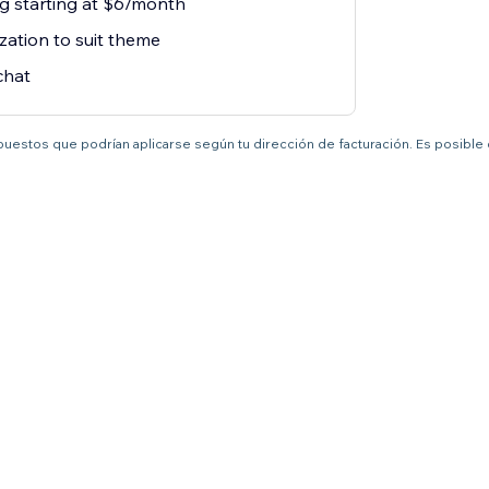
ng starting at $6/month
zation to suit theme
chat
mpuestos que podrían aplicarse según tu dirección de facturación. Es posible