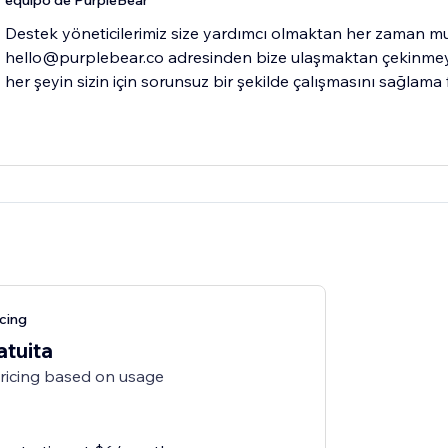
equipo de PurpleBear
Destek yöneticilerimiz size yardımcı olmaktan her zaman mu
hello@purplebear.co adresinden bize ulaşmaktan çekinmeyin
her şeyin sizin için sorunsuz bir şekilde çalışmasını sağlama fı
cing
atuita
pricing based on usage