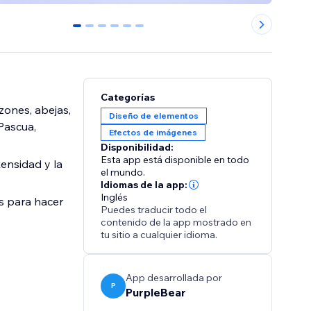
0
1
2
3
4
5
Categorías
zones, abejas,
Diseño de elementos
Pascua,
Efectos de imágenes
Disponibilidad:
Esta app está disponible en todo
tensidad y la
el mundo.
Idiomas de la app:
Inglés
as para hacer
Puedes traducir todo el
contenido de la app mostrado en
tu sitio a cualquier idioma.
App desarrollada por
P
PurpleBear