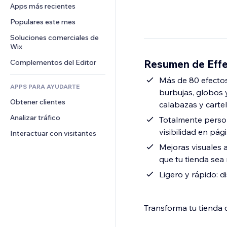
Conversión
Almacenamiento de mercancía
Apps más recientes
PDF
Efectos de imágenes
Chat
Triangulación de envíos
Compartir archivos
Populares este mes
Botones y menús
Comentarios
Precios y suscripciones
Noticias
Banners e insignias
Soluciones comerciales de 
Teléfono
Crowdfunding
Wix
Servicios de contenido
Calculadoras
Comunidad
Alimentos y bebidas
Resumen de Effe
Complementos del Editor
Efectos de texto
Buscar
Reseñas y testimonios
Clima
Más de 80 efectos
CRM
APPS PARA AYUDARTE
burbujas, globos 
Gráficos y tablas
Obtener clientes
calabazas y cartel
Analizar tráfico
Totalmente persona
visibilidad en pág
Interactuar con visitantes
Mejoras visuales 
que tu tienda sea 
Ligero y rápido: d
Transforma tu tienda 