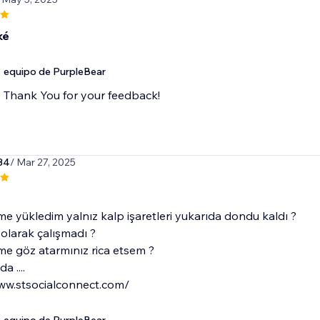
ké
equipo de PurpleBear
Thank You for your feedback!
34
/ Mar 27, 2025
e yükledim yalnız kalp işaretleri yukarıda dondu kaldı ?
olarak çalışmadı ?
e göz atarmınız rica etsem ?
a ....
www.stsocialconnect.com/