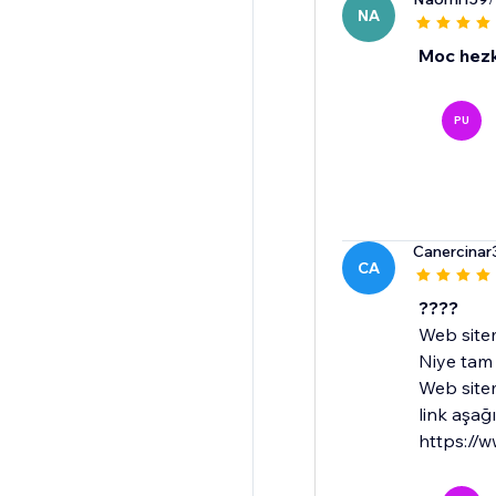
NA
Moc hez
PU
Canercinar
CA
????
Web sitem
Niye tam 
Web sitem
link aşağıd
https://