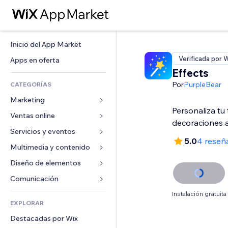
Inicio del App Market
Verificada por 
Apps en oferta
Effects
Por
PurpleBear
CATEGORÍAS
Marketing
Personaliza tu
Ventas online
Anuncios
decoraciones 
Móvil
Servicios y eventos
Apps para tiendas
5.0
4 reseñ
Analíticas
Envíos y entregas
Multimedia y contenido
Hoteles
Redes sociales
Botones de venta
Eventos
Diseño de elementos
Galerías
SEO
Cursos online
Restaurantes
Música
Mapas y navegación
Comunicación 
Interacción
Impresión bajo demanda
Inmobiliarias
Pódcast
Privacidad y seguridad
Formularios
Instalación gratuita
Anuncios del sitio
Contabilidad
EXPLORAR
Reservas
Fotografía
Reloj
Blog
Email
Cupones y fidelización
Destacadas por Wix
Video
Plantillas para páginas
Encuestas