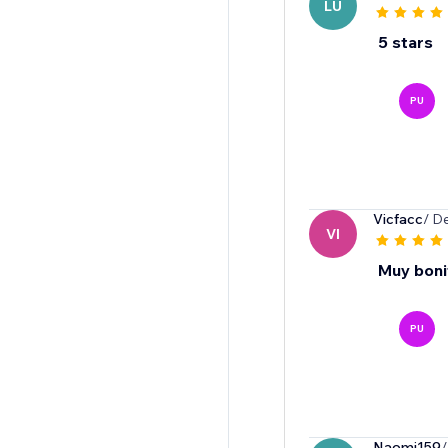
LU
5 stars
PU
Vicfacc
/ D
VI
Muy boni
PU
Naomi159
/