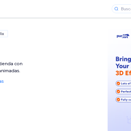
Wix
 tienda con
animadas.
as