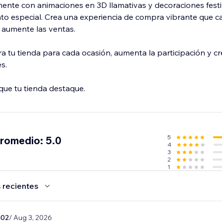
lmente con animaciones en 3D llamativas y decoraciones fest
nto especial. Crea una experiencia de compra vibrante que ca
 y aumente las ventas.
ra tu tienda para cada ocasión, aumenta la participación y c
s.
 que tu tienda destaque.
5
promedio: 5.0
4
3
2
1
 recientes
i02
/ Aug 3, 2026