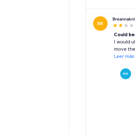
Breannakri
BR
Could be
I would u
move them
Leer más
MA