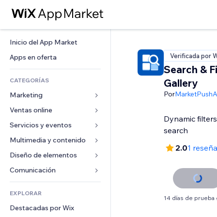
Inicio del App Market
Verificada por 
Apps en oferta
Search & Fi
CATEGORÍAS
Gallery
Por
MarketPush
Marketing
Ventas online
Anuncios
Dynamic filter
Móvil
Servicios y eventos
Apps para tiendas
search
Analíticas
Envíos y entregas
Multimedia y contenido
Hoteles
2.0
1 reseñ
Redes sociales
Botones de venta
Eventos
Diseño de elementos
Galerías
SEO
Cursos online
Restaurantes
Música
Mapas y navegación
Comunicación 
Interacción
Impresión bajo demanda
Inmobiliarias
Pódcast
Privacidad y seguridad
Formularios
Anuncios del sitio
Contabilidad
EXPLORAR
Reservas
Fotografía
Reloj
Blog
14 días de prueba 
Email
Cupones y fidelización
Destacadas por Wix
Video
Plantillas para páginas
Encuestas