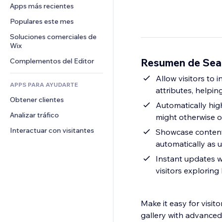
Conversión
Almacenamiento de mercancía
Apps más recientes
PDF
Efectos de imágenes
Chat
Triangulación de envíos
Compartir archivos
Populares este mes
Botones y menús
Comentarios
Precios y suscripciones
Noticias
Banners e insignias
Soluciones comerciales de 
Teléfono
Crowdfunding
Wix
Servicios de contenido
Calculadoras
Comunidad
Alimentos y bebidas
Resumen de Searc
Complementos del Editor
Efectos de texto
Buscar
Reseñas y testimonios
Clima
Allow visitors to 
CRM
APPS PARA AYUDARTE
attributes, helpi
Gráficos y tablas
Obtener clientes
Automatically hig
Analizar tráfico
might otherwise o
Interactuar con visitantes
Showcase content 
automatically as u
Instant updates w
visitors exploring
Make it easy for visit
gallery with advanced