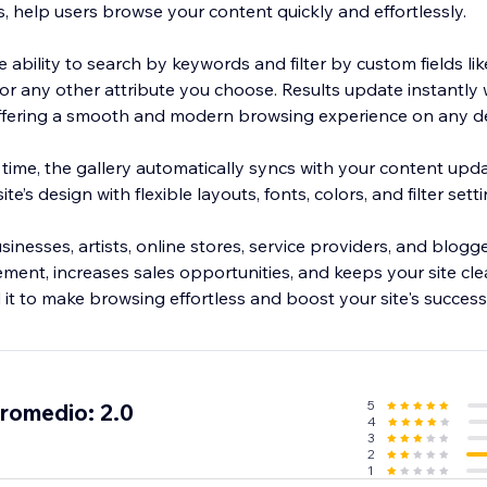
s, help users browse your content quickly and effortlessly.
 ability to search by keywords and filter by custom fields lik
ze, or any other attribute you choose. Results update instantly
offering a smooth and modern browsing experience on any de
ime, the gallery automatically syncs with your content updat
te’s design with flexible layouts, fonts, colors, and filter setti
inesses, artists, online stores, service providers, and blogger
ent, increases sales opportunities, and keeps your site cle
it to make browsing effortless and boost your site's success
5
promedio: 2.0
4
3
2
1