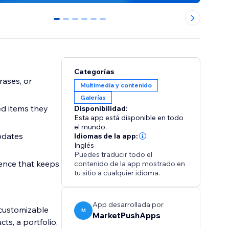
0
1
2
3
4
5
Categorías
rases, or
Multimedia y contenido
Galerías
ed items they
Disponibilidad:
Esta app está disponible en todo
el mundo.
pdates
Idiomas de la app:
Inglés
Puedes traducir todo el
ence that keeps
contenido de la app mostrado en
tu sitio a cualquier idioma.
App desarrollada por
y customizable
M
MarketPushApps
ts, a portfolio,