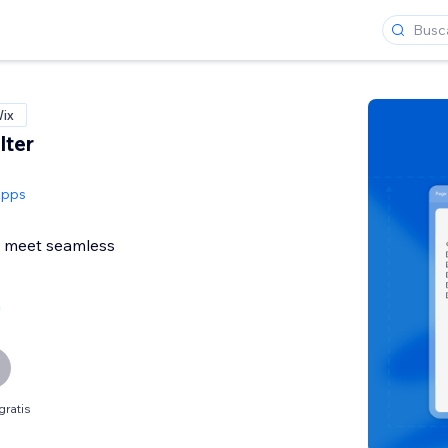
Wix
lter
Apps
s meet seamless
a
gratis