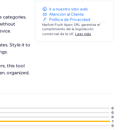
Ir a nuestro sitio web
Atención al Cliente
e categories,
Política de Privacidad
 without
Market Push Apps SRL garantiza el
cumplimiento de la legislación
vice.
comercial de la UE.
Leer más
es. Style it to
ngs.
s, this tool
an, organized,
0
0
0
1
0