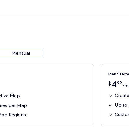
Mensual
Plan Starte
4
99
$
/m
Create
ctive Map
Up to 
ries per Map
Custo
Map Regions