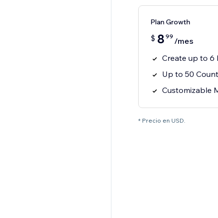
Plan Growth
8
99
$
/mes
Create up to 6
Up to 50 Count
Customizable 
* Precio en USD.