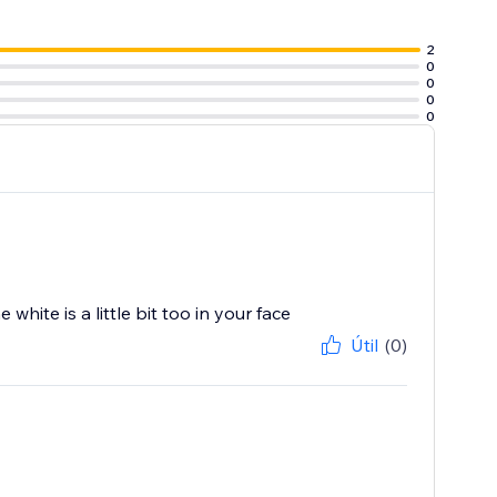
2
0
0
0
0
ite is a little bit too in your face
Útil
(0)