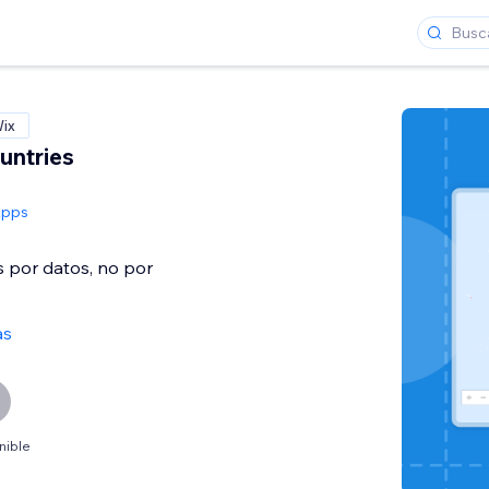
Wix
untries
Apps
 por datos, no por
as
nible