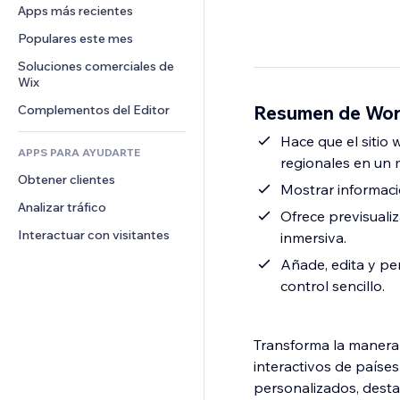
Conversión
Almacenamiento de mercancía
Apps más recientes
PDF
Efectos de imágenes
Chat
Triangulación de envíos
Compartir archivos
Populares este mes
Botones y menús
Comentarios
Precios y suscripciones
Noticias
Banners e insignias
Soluciones comerciales de 
Teléfono
Crowdfunding
Wix
Servicios de contenido
Calculadoras
Comunidad
Alimentos y bebidas
Resumen de Wor
Complementos del Editor
Efectos de texto
Buscar
Reseñas y testimonios
Clima
Hace que el sitio 
CRM
APPS PARA AYUDARTE
regionales en un
Gráficos y tablas
Obtener clientes
Mostrar informació
Analizar tráfico
Ofrece previsualiz
Interactuar con visitantes
inmersiva.
Añade, edita y pe
control sencillo.
Transforma la manera
interactivos de paíse
personalizados, desta