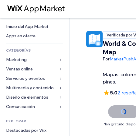
Inicio del App Market
Verificada por 
Apps en oferta
World & Co
CATEGORÍAS
Map
Por
MarketPush
Marketing
Ventas online
Anuncios
Mapas: colores
Móvil
Servicios y eventos
Apps para tiendas
pines.
Analíticas
Envíos y entregas
Multimedia y contenido
Hoteles
5.0
2 reseñ
Redes sociales
Botones de venta
Eventos
Diseño de elementos
Galerías
SEO
Cursos online
Restaurantes
Música
Mapas y navegación
Comunicación 
Interacción
Impresión bajo demanda
Inmobiliarias
Pódcast
Privacidad y seguridad
Formularios
Anuncios del sitio
Contabilidad
EXPLORAR
Reservas
Fotografía
Reloj
Blog
Plan gratuito dispo
Email
Cupones y fidelización
Destacadas por Wix
Video
Plantillas para páginas
Encuestas