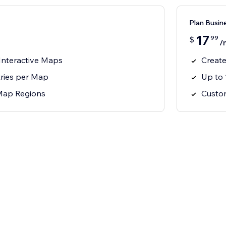
Plan Busin
17
99
$
/
 Interactive Maps
Create
ries per Map
Up to 
Map Regions
Custo