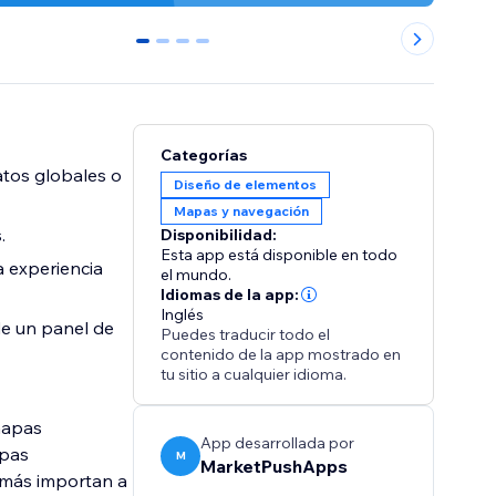
0
1
2
3
Categorías
atos globales o
Diseño de elementos
Mapas y navegación
.
Disponibilidad:
Esta app está disponible en todo
a experiencia
el mundo.
Idiomas de la app:
Inglés
de un panel de
Puedes traducir todo el
contenido de la app mostrado en
tu sitio a cualquier idioma.
mapas
App desarrollada por
apas
M
MarketPushApps
e más importan a