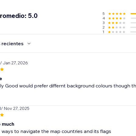
5
promedio: 5.0
4
3
2
1
 recientes
/ Jan 27, 2026
e
ly Good would prefer differnt background colours though the wh
1
/ Nov 27, 2025
so much
e ways to navigate the map countries and its flags