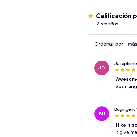
Calificación 
2 reseñas
Ordenar por:
más
Josephimo
JO
Awesom
Suprising
Bugingeric
BU
i like it 
it give m