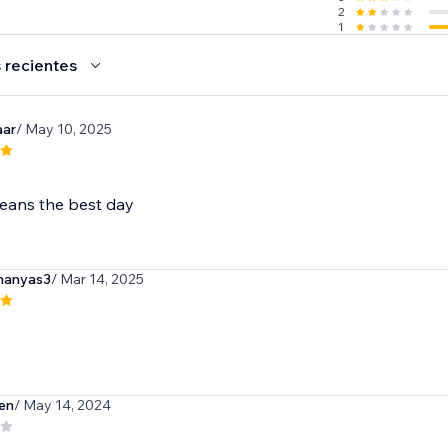
2
1
 recientes
aar
/ May 10, 2025
eans the best day
manyas3
/ Mar 14, 2025
en
/ May 14, 2024