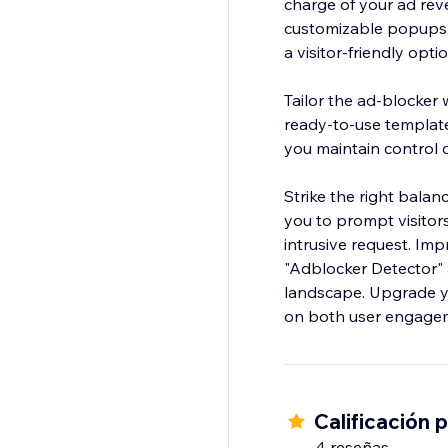
charge of your ad rev
customizable popups n
a visitor-friendly opt
Tailor the ad-blocker 
ready-to-use template
you maintain control 
Strike the right bala
you to prompt visitors
intrusive request. Im
"Adblocker Detector" a
landscape. Upgrade y
on both user engagem
Calificación 
4 reseñas