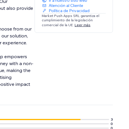
Ir a nuestro sitio web
 Our
Atención al Cliente
but also provide
Política de Privacidad
Market Push Apps SRL garantiza el
cumplimiento de la legislación
comercial de la UE.
Leer más
Choose from our
our solution,
r experience.
 app empowers
rney with a non-
nue, making the
tising
ositive impact
3
0
0