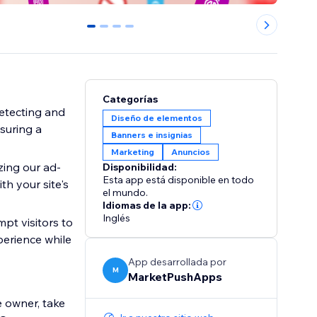
0
1
2
3
Categorías
etecting and
Diseño de elementos
suring a
Banners e insignias
Marketing
Anuncios
zing our ad-
Disponibilidad:
Esta app está disponible en todo
th your site's
el mundo.
Idiomas de la app:
Inglés
pt visitors to
perience while
App desarrollada por
M
MarketPushApps
e owner, take