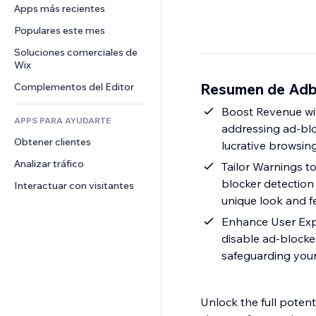
Conversión
Almacenamiento de mercancía
Apps más recientes
PDF
Efectos de imágenes
Chat
Triangulación de envíos
Compartir archivos
Populares este mes
Botones y menús
Comentarios
Precios y suscripciones
Noticias
Banners e insignias
Soluciones comerciales de 
Teléfono
Crowdfunding
Wix
Servicios de contenido
Calculadoras
Comunidad
Alimentos y bebidas
Resumen de Adb
Complementos del Editor
Efectos de texto
Buscar
Reseñas y testimonios
Clima
Boost Revenue wi
CRM
APPS PARA AYUDARTE
addressing ad-blo
Gráficos y tablas
Obtener clientes
lucrative browsing
Analizar tráfico
Tailor Warnings t
blocker detection 
Interactuar con visitantes
unique look and fe
Enhance User Expe
disable ad-blocke
safeguarding your 
Unlock the full potent