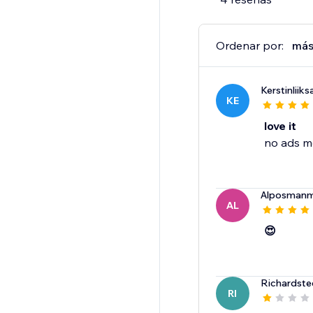
Ordenar por:
más
Kerstinliiks
KE
love it
no ads m
Alposman
AL
😍
Richardste
RI