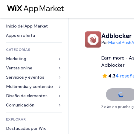
Inicio del App Market
Adblocker 
Apps en oferta
Por
MarketPush
CATEGORÍAS
Earn more - As
Marketing
Adblocker
Ventas online
Anuncios
4.3
4 reseñ
Móvil
Servicios y eventos
Apps para tiendas
Analíticas
Envíos y entregas
Multimedia y contenido
Hoteles
Redes sociales
Botones de venta
Eventos
Diseño de elementos
Galerías
SEO
Cursos online
Restaurantes
Música
Mapas y navegación
Comunicación 
7 días de prueba g
Interacción
Impresión bajo demanda
Inmobiliarias
Pódcast
Privacidad y seguridad
Formularios
Anuncios del sitio
Contabilidad
EXPLORAR
Reservas
Fotografía
Reloj
Blog
Email
Cupones y fidelización
Destacadas por Wix
Video
Plantillas para páginas
Encuestas