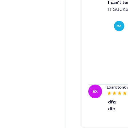
I can't te
IT SUCK
MA
Exaroton6
EX
dfg
dfh