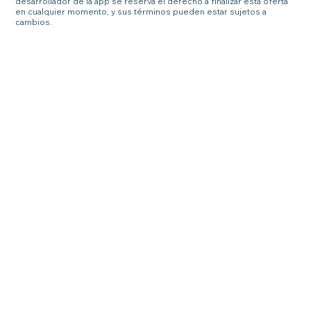
desarrollador de la app se reserva el derecho a finalizar esta oferta
en cualquier momento, y sus términos pueden estar sujetos a
cambios.