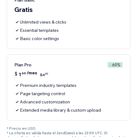
Plan Basic
Gratis
Unlimited views & clicks
Essential templates
Basic color settings
Plan Pro
- 60%
/mes
$
1
60
00
$
4
Premium industry templates
Page targeting control
Advanced customization
Extended media library & custom upload
* Precio en USD.
* La oferta es válida hasta el {endDate} a las 23:59 UTC. El