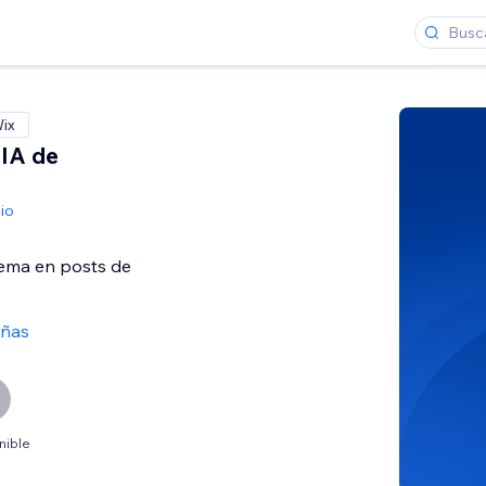
Wix
IA de
io
tema en posts de
eñas
nible