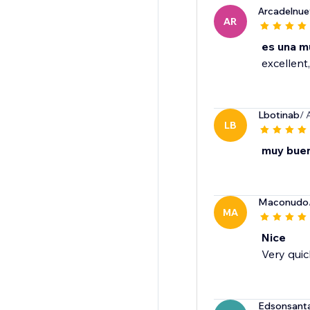
Arcadelnu
AR
es una m
excellent,
Lbotinab
/ 
LB
muy bue
Maconudo
MA
Nice
Very quic
Edsonsant