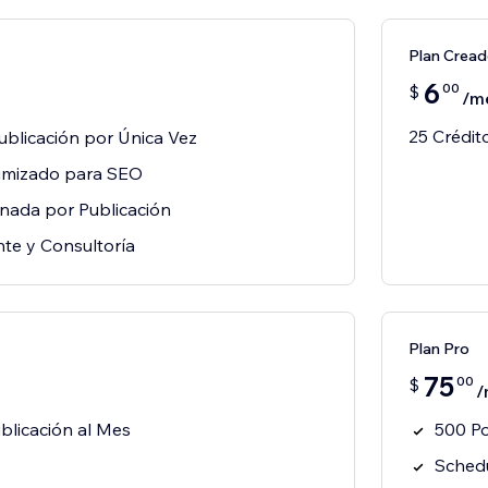
Plan Cread
6
00
$
/m
25 Crédit
ublicación por Única Vez
imizado para SEO
nada por Publicación
nte y Consultoría
Plan Pro
75
00
$
/
blicación al Mes
500 P
Schedu