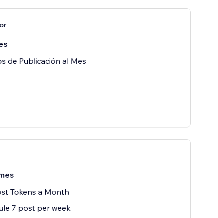
or
es
os de Publicación al Mes
mes
ost Tokens a Month
le 7 post per week