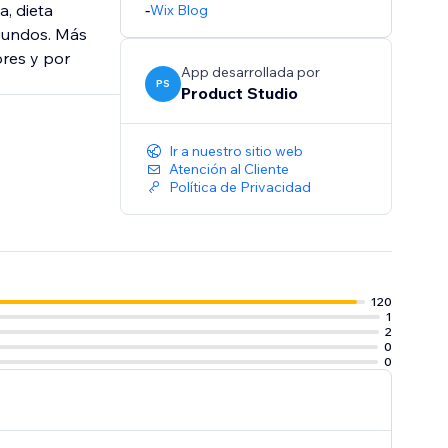
, dieta
-
Wix Blog
gundos. Más
res y por
App desarrollada por
PS
Product Studio
Ir a nuestro sitio web
Atención al Cliente
Política de Privacidad
120
1
2
0
0