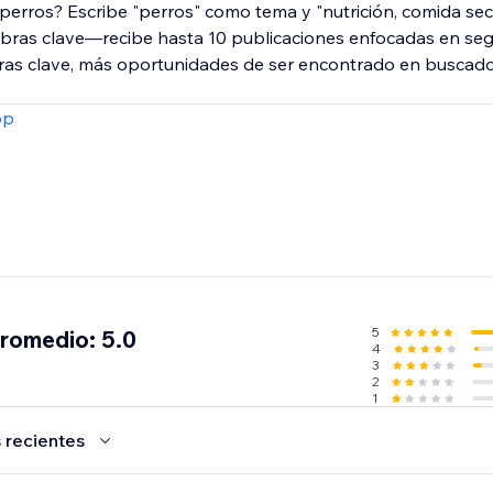
erros? Escribe "perros" como tema y "nutrición, comida seca
bras clave—recibe hasta 10 publicaciones enfocadas en se
ras clave, más oportunidades de ser encontrado en buscado
pp
5
promedio: 5.0
4
3
2
1
 recientes