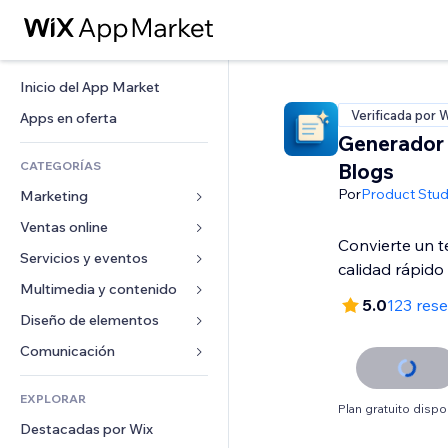
Inicio del App Market
Verificada por 
Apps en oferta
Generador 
CATEGORÍAS
Blogs
Por
Product Stud
Marketing
Ventas online
Anuncios
Convierte un 
Móvil
Servicios y eventos
Apps para tiendas
calidad rápido
Analíticas
Envíos y entregas
Multimedia y contenido
Hoteles
5.0
123 res
Redes sociales
Botones de venta
Eventos
Diseño de elementos
Galerías
SEO
Cursos online
Restaurantes
Música
Mapas y navegación
Comunicación 
Interacción
Impresión bajo demanda
Inmobiliarias
Pódcast
Privacidad y seguridad
Formularios
Anuncios del sitio
Contabilidad
EXPLORAR
Reservas
Fotografía
Reloj
Blog
Plan gratuito dispo
Email
Cupones y fidelización
Destacadas por Wix
Video
Plantillas para páginas
Encuestas