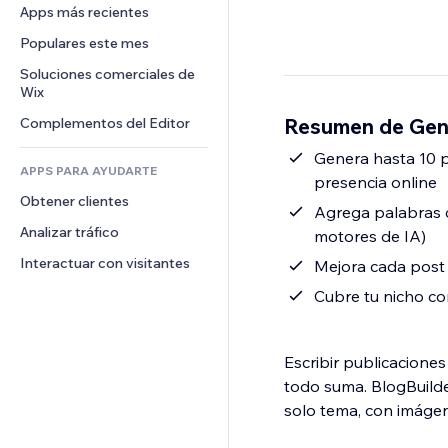
Conversión
Almacenamiento de mercancía
Apps más recientes
PDF
Efectos de imágenes
Chat
Triangulación de envíos
Compartir archivos
Populares este mes
Botones y menús
Comentarios
Precios y suscripciones
Noticias
Banners e insignias
Soluciones comerciales de 
Teléfono
Crowdfunding
Wix
Servicios de contenido
Calculadoras
Comunidad
Alimentos y bebidas
Resumen de Gene
Complementos del Editor
Efectos de texto
Buscar
Reseñas y testimonios
Clima
Genera hasta 10 p
CRM
APPS PARA AYUDARTE
presencia online
Gráficos y tablas
Obtener clientes
Agrega palabras c
Analizar tráfico
motores de IA)
Interactuar con visitantes
Mejora cada post 
Cubre tu nicho c
Escribir publicacione
todo suma. BlogBuilder
solo tema, con imágen