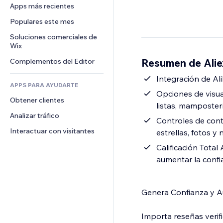
Conversión
Almacenamiento de mercancía
Apps más recientes
PDF
Efectos de imágenes
Chat
Triangulación de envíos
Compartir archivos
Populares este mes
Botones y menús
Comentarios
Precios y suscripciones
Noticias
Banners e insignias
Soluciones comerciales de 
Teléfono
Crowdfunding
Wix
Servicios de contenido
Calculadoras
Comunidad
Alimentos y bebidas
Resumen de Alie
Complementos del Editor
Efectos de texto
Buscar
Reseñas y testimonios
Clima
Integración de Ali
CRM
APPS PARA AYUDARTE
Gráficos y tablas
Opciones de visual
Obtener clientes
listas, mamposterí
Analizar tráfico
Controles de cont
Interactuar con visitantes
estrellas, fotos y
Calificación Total 
aumentar la confi
Genera Confianza y A
Importa reseñas verif