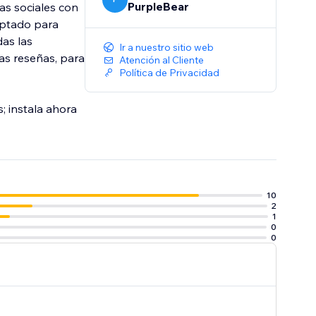
PurpleBear
as sociales con
aptado para
das las
Ir a nuestro sitio web
las reseñas, para
Atención al Cliente
Política de Privacidad
; instala ahora
10
2
1
0
0