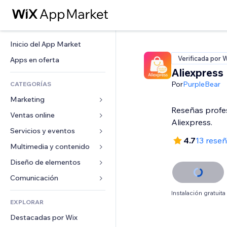
Inicio del App Market
Verificada por 
Apps en oferta
Aliexpress
Por
PurpleBear
CATEGORÍAS
Marketing
Reseñas profe
Ventas online
Anuncios
Aliexpress.
Móvil
Servicios y eventos
Apps para tiendas
4.7
13 rese
Analíticas
Envíos y entregas
Multimedia y contenido
Hoteles
Redes sociales
Botones de venta
Eventos
Diseño de elementos
Galerías
SEO
Cursos online
Restaurantes
Música
Mapas y navegación
Comunicación 
Interacción
Impresión bajo demanda
Inmobiliarias
Pódcast
Privacidad y seguridad
Formularios
Instalación gratuita
Anuncios del sitio
Contabilidad
EXPLORAR
Reservas
Fotografía
Reloj
Blog
Email
Cupones y fidelización
Destacadas por Wix
Video
Plantillas para páginas
Encuestas