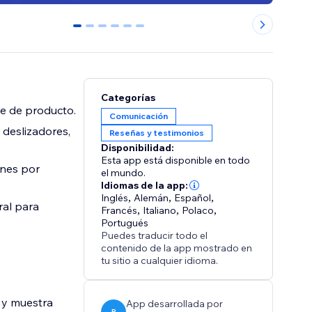
0
1
2
3
4
5
Categorías
ce de producto.
Comunicación
 deslizadores,
Reseñas y testimonios
Disponibilidad:
Esta app está disponible en todo
ones por
el mundo.
Idiomas de la app:
Inglés
,
Alemán
,
Español
,
ral para
Francés
,
Italiano
,
Polaco
,
Portugués
Puedes traducir todo el
contenido de la app mostrado en
tu sitio a cualquier idioma.
a y muestra
App desarrollada por
P