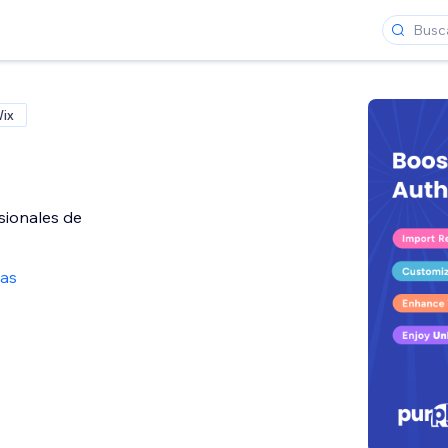
Wix
sionales de
ñas