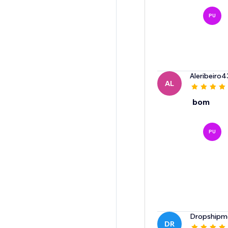
PU
Aleribeiro4
AL
bom
PU
Dropshipm
DR