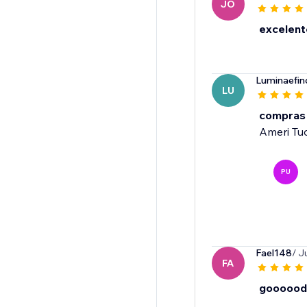
JO
excelent
Luminaefin
LU
compras
Ameri Tud
PU
Fael148
/ J
FA
goooood