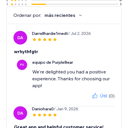
1
1
Ordenar por:
más recientes
Darrellhardie1medt
/ Jul 2, 2026
DA
wrhythfgtr
equipo de PurpleBear
PU
We're delighted you had a positive
experience. Thanks for choosing our
app!
Útil
(0)
Daniohara0
/ Jan 9, 2026
DA
Great app and helpful customer service!