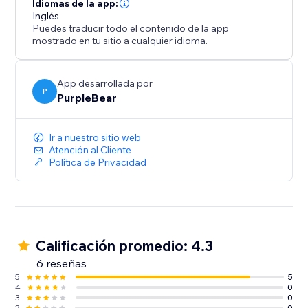
Atrae a tus clientes, mejora la credibilidad de tu marca
Idiomas de la app:
Inglés
y aumenta el rendimiento de tus ventas con esta
Puedes traducir todo el contenido de la app
aplicación esencial.
mostrado en tu sitio a cualquier idioma.
Instálala ahora para mostrar reseñas impactantes y
elevar el éxito de tu tienda.
App desarrollada por
P
PurpleBear
Ir a nuestro sitio web
Atención al Cliente
Política de Privacidad
Calificación promedio: 4.3
6 reseñas
5
5
4
0
3
0
2
0