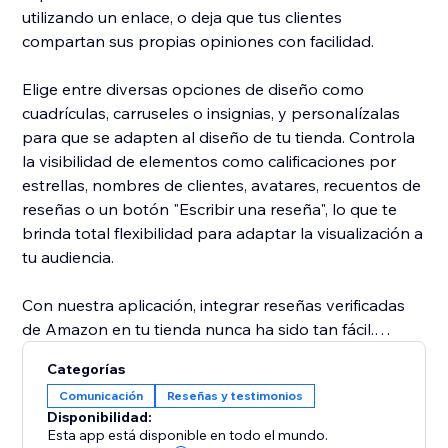
utilizando un enlace, o deja que tus clientes
compartan sus propias opiniones con facilidad.
Elige entre diversas opciones de diseño como
cuadrículas, carruseles o insignias, y personalízalas
para que se adapten al diseño de tu tienda. Controla
la visibilidad de elementos como calificaciones por
estrellas, nombres de clientes, avatares, recuentos de
reseñas o un botón "Escribir una reseña", lo que te
brinda total flexibilidad para adaptar la visualización a
tu audiencia.
Con nuestra aplicación, integrar reseñas verificadas
de Amazon en tu tienda nunca ha sido tan fácil.
Disfruta de opciones de personalización completas,
Categorías
diseños dinámicos y atractivos que hacen que tus
Comunicación
Reseñas y testimonios
reseñas destaquen y aumenten las conversiones.
Disponibilidad:
Esta app está disponible en todo el mundo.