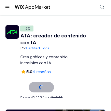
- 5%
ATA: creador de contenido
con IA
Por
Certified Code
Crea gráficos y contenido
increíbles con IA
5.0
4 reseñas
Desde 45,60 $ / mes
$ 48.00