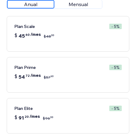
Anual
Mensual
Plan Scale
- 5%
/mes
$
45
60
00
$
48
Plan Prime
- 5%
/mes
$
54
72
60
$
57
Plan Elite
- 5%
/mes
$
91
20
00
$
96