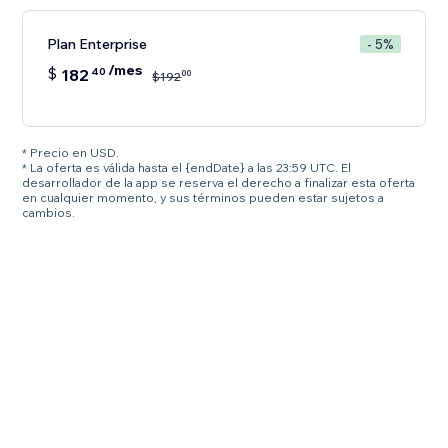
Plan Enterprise
- 5%
/mes
$
182
40
00
$
192
* Precio en USD.
* La oferta es válida hasta el {endDate} a las 23:59 UTC. El
desarrollador de la app se reserva el derecho a finalizar esta oferta
en cualquier momento, y sus términos pueden estar sujetos a
cambios.