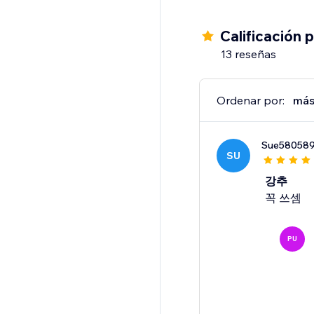
Calificación 
13 reseñas
Ordenar por:
más
Sue58058
SU
강추
꼭 쓰셈
PU