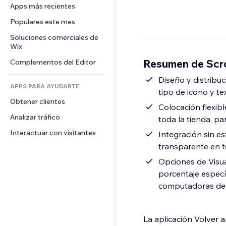
Conversión
Almacenamiento de mercancía
Apps más recientes
PDF
Efectos de imágenes
Chat
Triangulación de envíos
Compartir archivos
Populares este mes
Botones y menús
Comentarios
Precios y suscripciones
Noticias
Banners e insignias
Soluciones comerciales de 
Teléfono
Crowdfunding
Wix
Servicios de contenido
Calculadoras
Comunidad
Alimentos y bebidas
Resumen de Scro
Complementos del Editor
Efectos de texto
Buscar
Reseñas y testimonios
Clima
Diseño y distribuc
CRM
APPS PARA AYUDARTE
tipo de icono y te
Gráficos y tablas
Obtener clientes
Colocación flexib
Analizar tráfico
toda la tienda, p
Interactuar con visitantes
Integración sin e
transparente en t
Opciones de Visua
porcentaje especí
computadoras de e
La aplicación Volver 