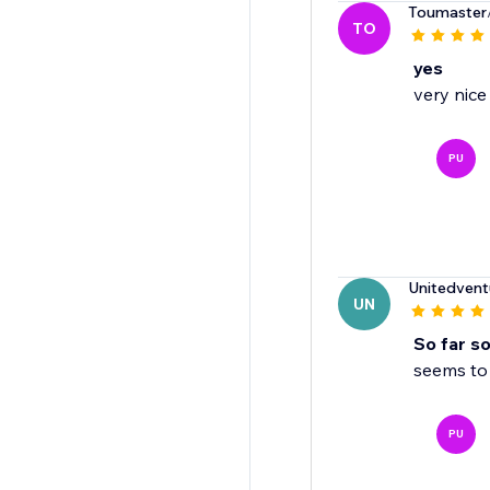
Toumaster
TO
yes
very nice
PU
Unitedventu
UN
So far s
seems to 
PU