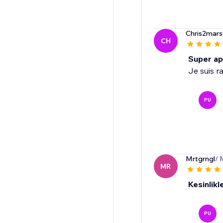
Chris2mar
CH
Super app
Je suis ra
PU
Mrtgrngl
/ 
MR
Kesinlikle
PU