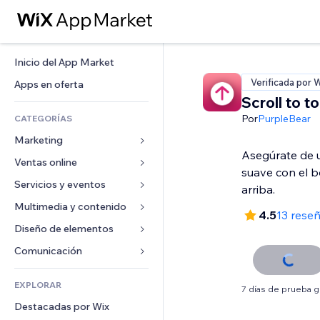
Inicio del App Market
Verificada por 
Apps en oferta
Scroll to t
Por
PurpleBear
CATEGORÍAS
Marketing
Asegúrate de 
Ventas online
Anuncios
suave con el b
Móvil
Servicios y eventos
Apps para tiendas
arriba.
Analíticas
Envíos y entregas
Multimedia y contenido
Hoteles
4.5
13 rese
Redes sociales
Botones de venta
Eventos
Diseño de elementos
Galerías
SEO
Cursos online
Restaurantes
Música
Mapas y navegación
Comunicación 
Interacción
Impresión bajo demanda
Inmobiliarias
Pódcast
Privacidad y seguridad
Formularios
Anuncios del sitio
Contabilidad
EXPLORAR
Reservas
Fotografía
7 días de prueba g
Reloj
Blog
Email
Cupones y fidelización
Destacadas por Wix
Video
Plantillas para páginas
Encuestas