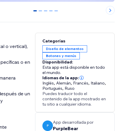
0
1
2
3
4
Categorías
l o vertical),
Diseño de elementos
Botones y menús
pecíficas o en
Disponibilidad:
Esta app está disponible en todo
el mundo.
 manera
Idiomas de la app:
Inglés
,
Alemán
,
Francés
,
Italiano
,
Portugués
,
Ruso
 después de un
Puedes traducir todo el
contenido de la app mostrado en
 y
tu sitio a cualquier idioma.
App desarrollada por
P
ente
PurpleBear