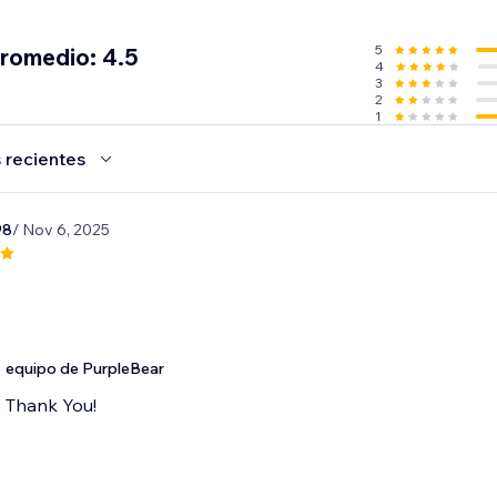
5
promedio: 4.5
4
3
2
1
 recientes
98
/ Nov 6, 2025
equipo de PurpleBear
Thank You!