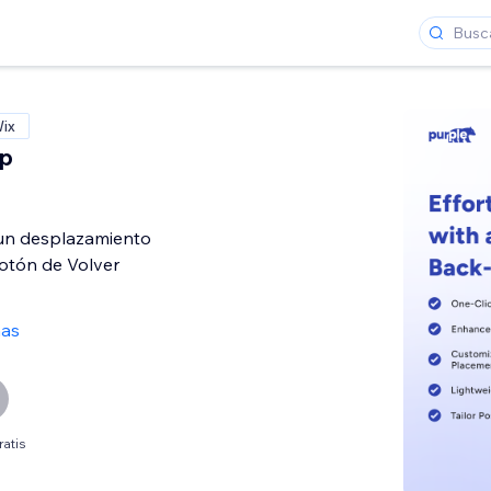
Wix
op
un desplazamiento
otón de Volver
ñas
ratis