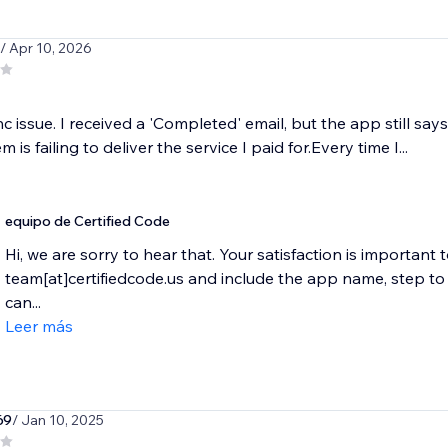
/ Apr 10, 2026
c issue. I received a 'Completed' email, but the app still s
 is failing to deliver the service I paid for.Every time I...
equipo de Certified Code
Hi, we are sorry to hear that. Your satisfaction is important 
team[at]certifiedcode.us and include the app name, step 
can...
Leer más
69
/ Jan 10, 2025