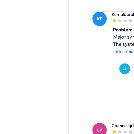
Kemalboral
KE
Problem
Major syn
The system
Leer más
CE
Cpennickjr
CP