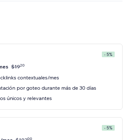
- 5%
20
mes
$
19
cklinks contextuales/mes
tación por goteo durante más de 30 días
los únicos y relevantes
- 5%
00