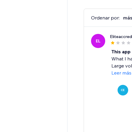
Ordenar por:
más
Eliteaccred
EL
This app 
What I ha
Large volu
Leer más
CE