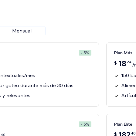
Mensual
Plan Más
- 5%
18
24
$
/
ontextuales/mes
150 ba
or goteo durante más de 30 días
Alimen
s y relevantes
Artícu
Plan Élite
- 5%
182
40
$
40