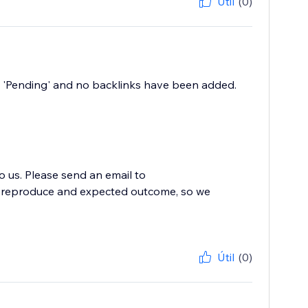
Útil
(0)
ays 'Pending' and no backlinks have been added.
to us. Please send an email to
to reproduce and expected outcome, so we
Útil
(0)