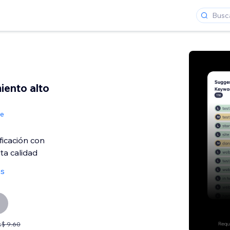
iento alto
de
ficación con
ta calidad
as
s
$ 9.60