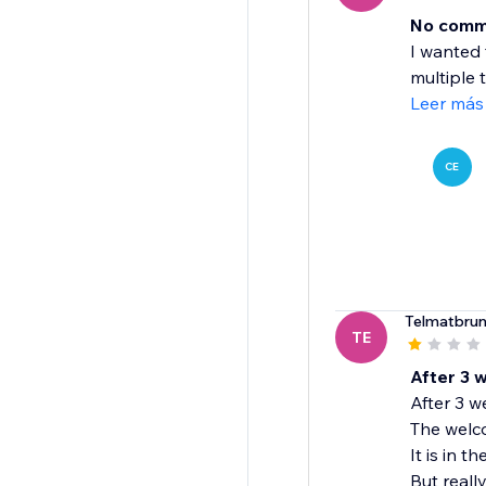
No comm
I wanted 
multiple t
Leer más
CE
Telmatbru
TE
After 3 
After 3 w
The welco
It is in 
But reall