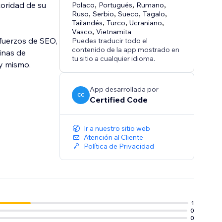
toridad de su
Polaco
,
Portugués
,
Rumano
,
Ruso
,
Serbio
,
Sueco
,
Tagalo
,
Tailandés
,
Turco
,
Ucraniano
,
Vasco
,
Vietnamita
fuerzos de SEO,
Puedes traducir todo el
contenido de la app mostrado en
ginas de
tu sitio a cualquier idioma.
y mismo.
App desarrollada por
CC
Certified Code
Ir a nuestro sitio web
Atención al Cliente
Política de Privacidad
1
0
0