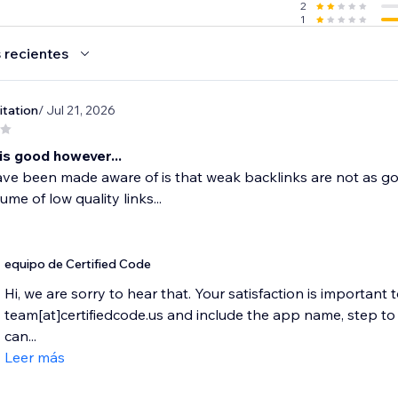
2
1
 recientes
itation
/ Jul 21, 2026
is good however...
ve been made aware of is that weak backlinks are not as good
me of low quality links...
equipo de Certified Code
Hi, we are sorry to hear that. Your satisfaction is important 
team[at]certifiedcode.us and include the app name, step 
can...
Leer más