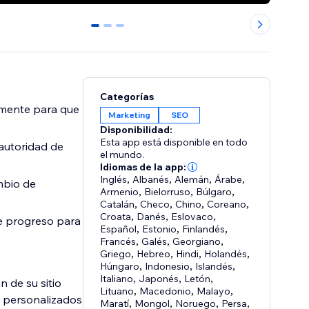
0
1
2
Categorías
amente para que
Marketing
SEO
Disponibilidad:
Esta app está disponible en todo
 autoridad de
el mundo.
Idiomas de la app:
Inglés
,
Albanés
,
Alemán
,
Árabe
,
ambio de
Armenio
,
Bielorruso
,
Búlgaro
,
Catalán
,
Checo
,
Chino
,
Coreano
,
Croata
,
Danés
,
Eslovaco
,
de progreso para
Español
,
Estonio
,
Finlandés
,
Francés
,
Galés
,
Georgiano
,
Griego
,
Hebreo
,
Hindi
,
Holandés
,
Húngaro
,
Indonesio
,
Islandés
,
Italiano
,
Japonés
,
Letón
,
n de su sitio
Lituano
,
Macedonio
,
Malayo
,
o personalizados
Maratí
,
Mongol
,
Noruego
,
Persa
,