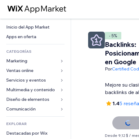
Inicio del App Market
- 5%
Apps en oferta
Backlinks:
CATEGORÍAS
Posicionam
en Google
Marketing
Por
Certified Co
Ventas online
Anuncios
Móvil
Servicios y eventos
Apps para tiendas
Mejore su clasi
Analíticas
Envíos y entregas
Multimedia y contenido
Hoteles
backlinks de al
Redes sociales
Botones de venta
Eventos
Diseño de elementos
Galerías
1.4
5 reseñ
SEO
Cursos online
Restaurantes
Música
Mapas y navegación
Comunicación 
Interacción
Impresión bajo demanda
Inmobiliarias
Pódcast
Privacidad y seguridad
Formularios
Anuncios del sitio
Contabilidad
EXPLORAR
Reservas
Fotografía
Reloj
Blog
Email
Cupones y fidelización
Destacadas por Wix
Video
Plantillas para páginas
Encuestas
Desde 9,12 $ / me