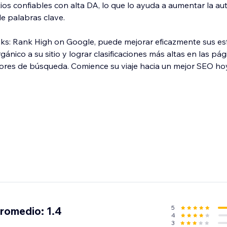
itios confiables con alta DA, lo que lo ayuda a aumentar la au
 de palabras clave.
nks: Rank High on Google, puede mejorar eficazmente sus es
gánico a su sitio y lograr clasificaciones más altas en las pá
tores de búsqueda. Comience su viaje hacia un mejor SEO ho
5
promedio: 1.4
4
3