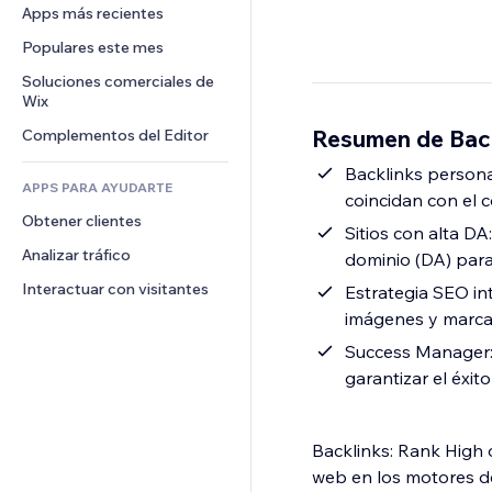
Conversión
Almacenamiento de mercancía
Apps más recientes
PDF
Efectos de imágenes
Chat
Triangulación de envíos
Compartir archivos
Populares este mes
Botones y menús
Comentarios
Precios y suscripciones
Noticias
Banners e insignias
Soluciones comerciales de 
Teléfono
Crowdfunding
Wix
Servicios de contenido
Calculadoras
Comunidad
Alimentos y bebidas
Resumen de Back
Complementos del Editor
Efectos de texto
Buscar
Reseñas y testimonios
Clima
Backlinks persona
CRM
APPS PARA AYUDARTE
coincidan con el c
Gráficos y tablas
Obtener clientes
Sitios con alta DA
Analizar tráfico
dominio (DA) para 
Interactuar con visitantes
Estrategia SEO int
imágenes y marcad
Success Manager: 
garantizar el éxit
Backlinks: Rank High o
web en los motores de