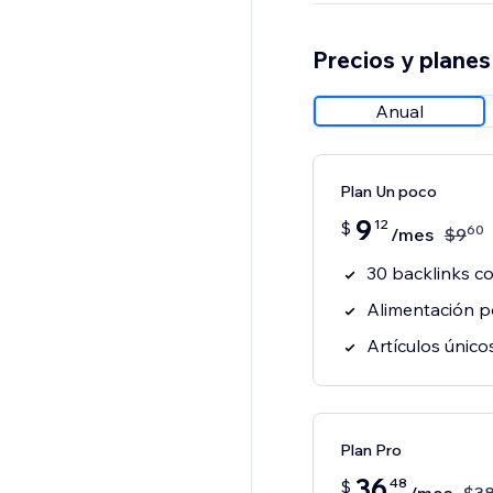
Precios y planes
Anual
Plan Un poco
9
12
$
60
/mes
$
9
30 backlinks c
Alimentación p
Artículos único
Plan Pro
36
48
$