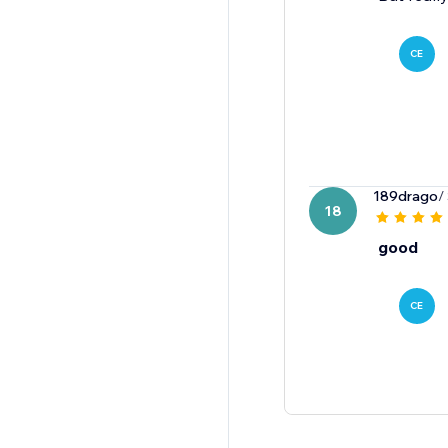
CE
189drago
/
18
good
CE