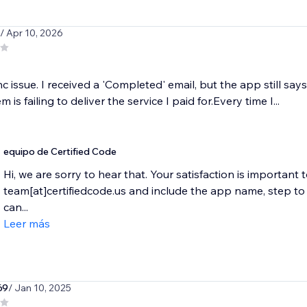
/ Apr 10, 2026
c issue. I received a 'Completed' email, but the app still s
 is failing to deliver the service I paid for.Every time I...
equipo de Certified Code
Hi, we are sorry to hear that. Your satisfaction is important 
team[at]certifiedcode.us and include the app name, step 
can...
Leer más
69
/ Jan 10, 2025