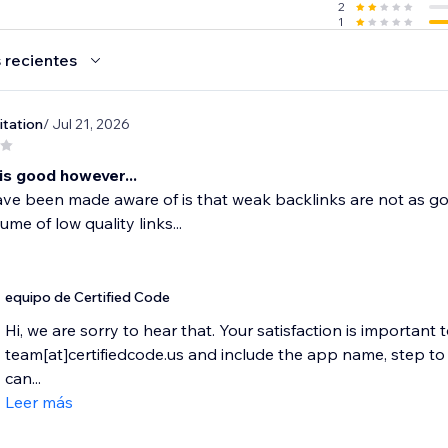
2
1
 recientes
itation
/ Jul 21, 2026
is good however...
ve been made aware of is that weak backlinks are not as good
me of low quality links...
equipo de Certified Code
Hi, we are sorry to hear that. Your satisfaction is important 
team[at]certifiedcode.us and include the app name, step 
can...
Leer más