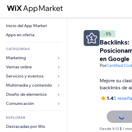
Inicio del App Market
- 5%
Apps en oferta
Backlinks:
CATEGORÍAS
Posicionam
en Google
Marketing
Por
Certified Co
Ventas online
Anuncios
Móvil
Servicios y eventos
Apps para tiendas
Mejore su clasi
Analíticas
Envíos y entregas
Multimedia y contenido
Hoteles
backlinks de al
Redes sociales
Botones de venta
Eventos
Diseño de elementos
Galerías
1.4
5 reseñ
SEO
Cursos online
Restaurantes
Música
Mapas y navegación
Comunicación 
Interacción
Impresión bajo demanda
Inmobiliarias
Pódcast
Privacidad y seguridad
Formularios
Anuncios del sitio
Contabilidad
EXPLORAR
Reservas
Fotografía
Reloj
Blog
Email
Cupones y fidelización
Destacadas por Wix
Video
Plantillas para páginas
Encuestas
Desde 9,12 $ / me