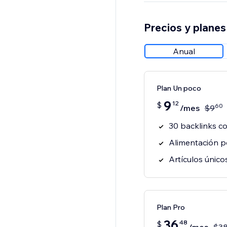
Precios y planes
Anual
Plan Un poco
9
12
$
60
/mes
$
9
30 backlinks c
Alimentación p
Artículos único
Plan Pro
36
48
$