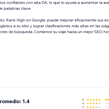
itios confiables con alta DA, lo que lo ayuda a aumentar la au
 de palabras clave.
nks: Rank High on Google, puede mejorar eficazmente sus es
gánico a su sitio y lograr clasificaciones más altas en las pá
tores de búsqueda. Comience su viaje hacia un mejor SEO ho
5
promedio: 1.4
4
3