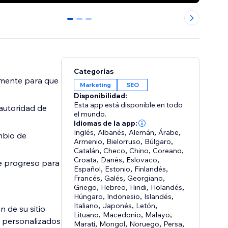
0
1
2
Categorías
amente para que
Marketing
SEO
Disponibilidad:
Esta app está disponible en todo
 autoridad de
el mundo.
Idiomas de la app:
Inglés
,
Albanés
,
Alemán
,
Árabe
,
ambio de
Armenio
,
Bielorruso
,
Búlgaro
,
Catalán
,
Checo
,
Chino
,
Coreano
,
Croata
,
Danés
,
Eslovaco
,
de progreso para
Español
,
Estonio
,
Finlandés
,
Francés
,
Galés
,
Georgiano
,
Griego
,
Hebreo
,
Hindi
,
Holandés
,
Húngaro
,
Indonesio
,
Islandés
,
Italiano
,
Japonés
,
Letón
,
n de su sitio
Lituano
,
Macedonio
,
Malayo
,
o personalizados
Maratí
,
Mongol
,
Noruego
,
Persa
,