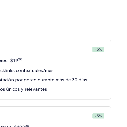
- 5%
20
mes
$
19
cklinks contextuales/mes
tación por goteo durante más de 30 días
los únicos y relevantes
- 5%
00