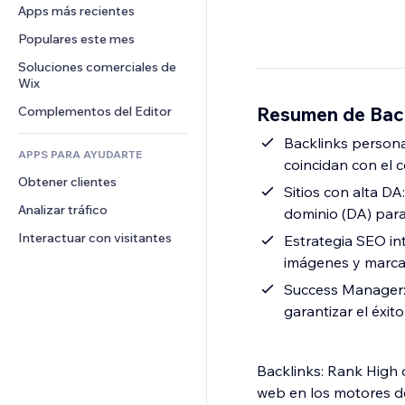
Conversión
Almacenamiento de mercancía
Apps más recientes
PDF
Efectos de imágenes
Chat
Triangulación de envíos
Compartir archivos
Populares este mes
Botones y menús
Comentarios
Precios y suscripciones
Noticias
Banners e insignias
Soluciones comerciales de 
Teléfono
Crowdfunding
Wix
Servicios de contenido
Calculadoras
Comunidad
Alimentos y bebidas
Resumen de Back
Complementos del Editor
Efectos de texto
Buscar
Reseñas y testimonios
Clima
Backlinks persona
CRM
APPS PARA AYUDARTE
coincidan con el c
Gráficos y tablas
Obtener clientes
Sitios con alta DA
Analizar tráfico
dominio (DA) para 
Interactuar con visitantes
Estrategia SEO int
imágenes y marcad
Success Manager: 
garantizar el éxit
Backlinks: Rank High o
web en los motores de