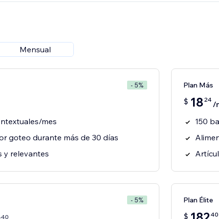
Mensual
Plan Más
- 5%
18
24
$
/
ontextuales/mes
150 ba
or goteo durante más de 30 días
Alimen
s y relevantes
Artícu
Plan Élite
- 5%
182
40
$
40