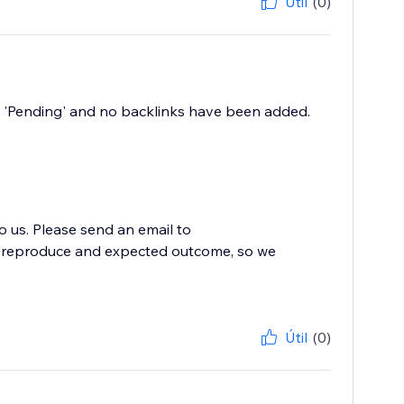
Útil
(0)
ays 'Pending' and no backlinks have been added.
to us. Please send an email to
to reproduce and expected outcome, so we
Útil
(0)