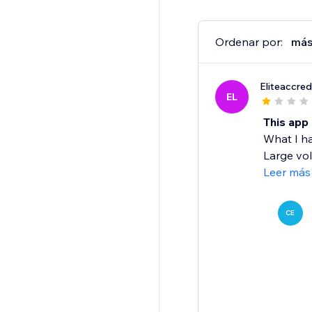
Ordenar por:
más
Eliteaccred
EL
This app 
What I ha
Large volu
Leer más
CE