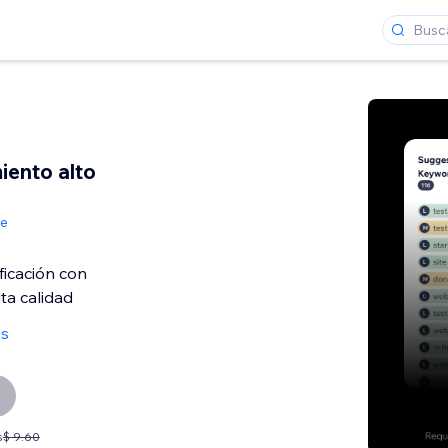
iento alto
de
ficación con
ta calidad
as
s
$ 9.60