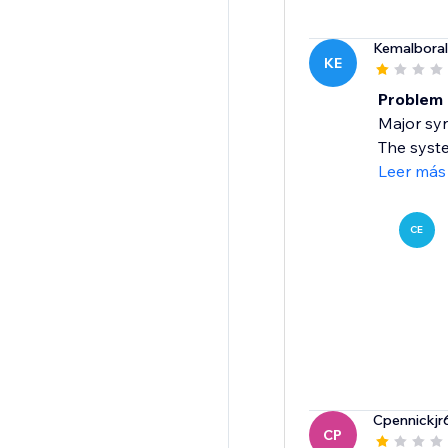
Kemalboral
KE
Problem
Major syn
The system
Leer más
CE
Cpennickjr
CP