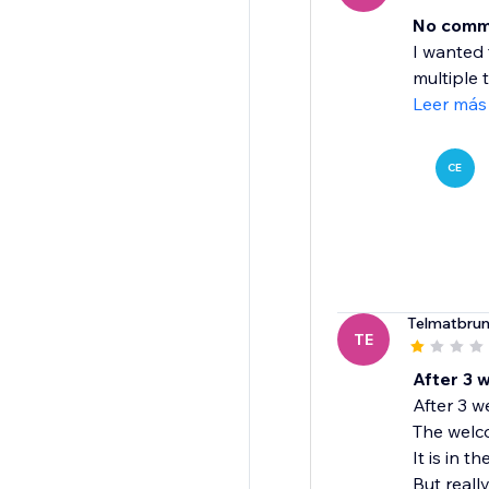
No comm
I wanted 
multiple t
Leer más
CE
Telmatbru
TE
After 3 
After 3 w
The welco
It is in 
But reall