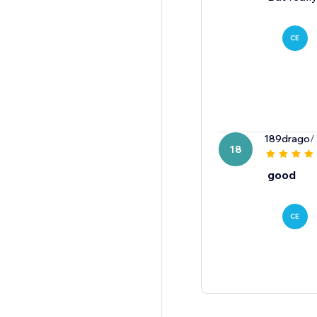
CE
189drago
/
18
good
CE