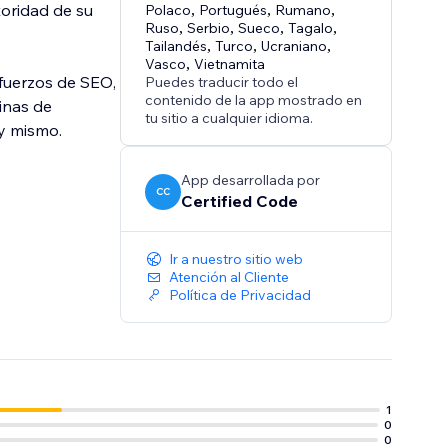
toridad de su
Polaco
,
Portugués
,
Rumano
,
Ruso
,
Serbio
,
Sueco
,
Tagalo
,
Tailandés
,
Turco
,
Ucraniano
,
Vasco
,
Vietnamita
fuerzos de SEO,
Puedes traducir todo el
contenido de la app mostrado en
ginas de
tu sitio a cualquier idioma.
y mismo.
App desarrollada por
CC
Certified Code
Ir a nuestro sitio web
Atención al Cliente
Política de Privacidad
1
0
0