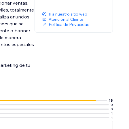
onar ventas,
les, totalmente
Ir a nuestro sitio web
aliza anuncios
Atención al Cliente
ners que se
Política de Privacidad
gente o banner
 de manera
entos especiales
arketing de tu
18
0
0
1
1