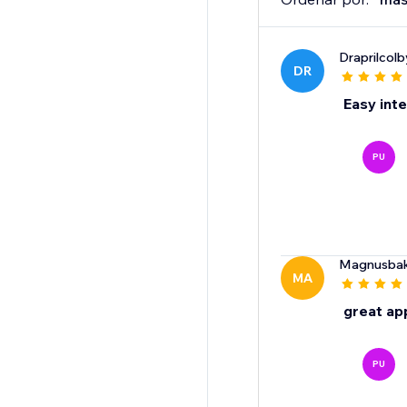
Draprilcolb
DR
Easy inte
PU
Magnusba
MA
great ap
PU