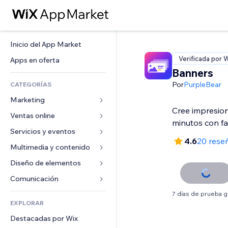
Inicio del App Market
Verificada por 
Apps en oferta
Banners
Por
PurpleBear
CATEGORÍAS
Marketing
Cree impresio
Ventas online
Anuncios
minutos con fac
Móvil
Servicios y eventos
Apps para tiendas
4.6
20 rese
Analíticas
Envíos y entregas
Multimedia y contenido
Hoteles
Redes sociales
Botones de venta
Eventos
Diseño de elementos
Galerías
SEO
Cursos online
Restaurantes
Música
Mapas y navegación
Comunicación 
Interacción
Impresión bajo demanda
Inmobiliarias
Pódcast
Privacidad y seguridad
Formularios
7 días de prueba g
Anuncios del sitio
Contabilidad
EXPLORAR
Reservas
Fotografía
Reloj
Blog
Email
Cupones y fidelización
Destacadas por Wix
Video
Plantillas para páginas
Encuestas