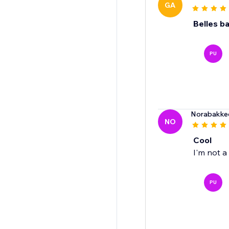
GA
Belles b
PU
Norabakke
NO
Cool
I'm not a
PU