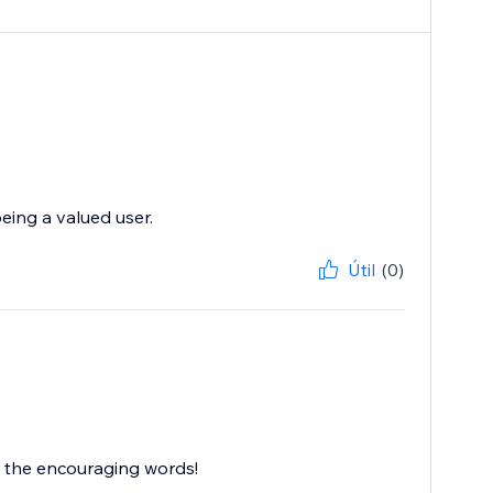
eing a valued user.
Útil
(0)
r the encouraging words!