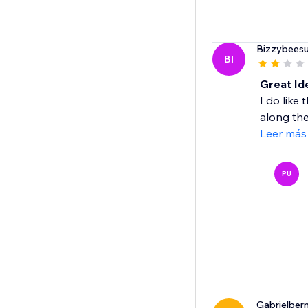
Bizzybeesu
BI
Great Id
I do like
along the
Leer más
PU
Gabrielber