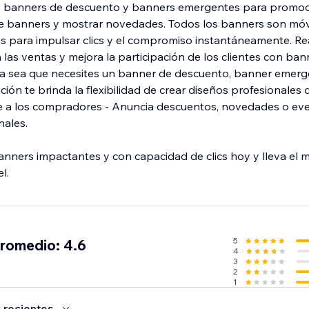
 banners de descuento y banners emergentes para promoci
e banners y mostrar novedades. Todos los banners son móvi
s para impulsar clics y el compromiso instantáneamente. Re
las ventas y mejora la participación de los clientes con ban
Ya sea que necesites un banner de descuento, banner emer
ción te brinda la flexibilidad de crear diseños profesionales
rae a los compradores - Anuncia descuentos, novedades o ev
nales.
nners impactantes y con capacidad de clics hoy y lleva el m
l.
5
promedio: 4.6
4
3
2
1
 recientes