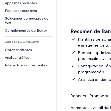
Conversión
Almacenamiento de mercancía
Apps más recientes
PDF
Efectos de imágenes
Chat
Triangulación de envíos
Compartir archivos
Populares este mes
Botones y menús
Comentarios
Precios y suscripciones
Noticias
Banners e insignias
Soluciones comerciales de 
Teléfono
Crowdfunding
Wix
Servicios de contenido
Calculadoras
Comunidad
Alimentos y bebidas
Resumen de Ban
Complementos del Editor
Efectos de texto
Buscar
Reseñas y testimonios
Clima
Plantillas person
CRM
APPS PARA AYUDARTE
e imágenes de tu 
Gráficos y tablas
Obtener clientes
Banners optimizad
Analizar tráfico
para máxima visibi
Interactuar con visitantes
Configuración ráp
programación.
Analítica en tiem
Banners - Promoción,
Aumenta la visibilida