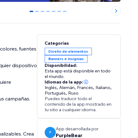
0
1
2
3
4
5
6
Categorías
colores, fuentes
Diseño de elementos
Banners e insignias
uier dispositivo
Disponibilidad:
Esta app está disponible en todo
el mundo.
uiere
Idiomas de la app:
Inglés
,
Alemán
,
Francés
,
Italiano
,
Portugués
,
Ruso
 tus campañas.
Puedes traducir todo el
contenido de la app mostrado en
tu sitio a cualquier idioma.
App desarrollada por
P
alizables. Crea
PurpleBear