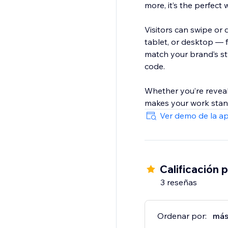
more, it’s the perfect 
Visitors can swipe or
tablet, or desktop — 
match your brand’s styl
code.
Whether you’re reveal
makes your work stan
Ver demo de la a
Calificación 
3 reseñas
Ordenar por:
más