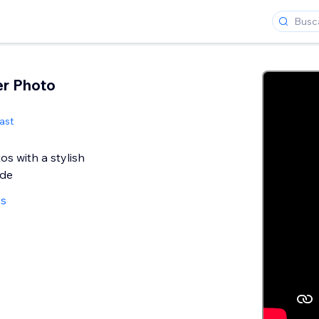
er Photo
ast
s with a stylish
ide
as