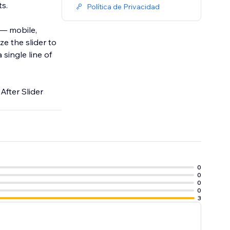
ts.
Política de Privacidad
 — mobile,
e the slider to
 single line of
After Slider
0
0
0
0
3