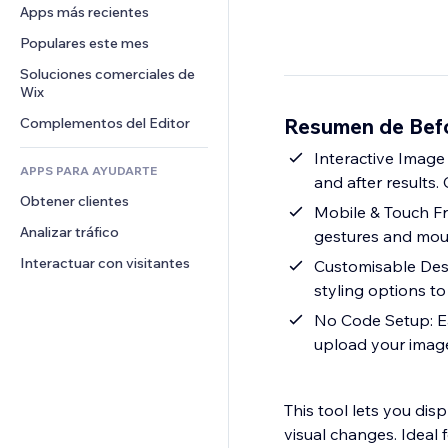
Conversión
Almacenamiento de mercancía
Apps más recientes
PDF
Efectos de imágenes
Chat
Triangulación de envíos
Compartir archivos
Populares este mes
Botones y menús
Comentarios
Precios y suscripciones
Noticias
Banners e insignias
Soluciones comerciales de 
Teléfono
Crowdfunding
Wix
Servicios de contenido
Calculadoras
Comunidad
Alimentos y bebidas
Resumen de Befo
Complementos del Editor
Efectos de texto
Buscar
Reseñas y testimonios
Clima
Interactive Image 
CRM
APPS PARA AYUDARTE
and after results.
Gráficos y tablas
Obtener clientes
Mobile & Touch Fri
Analizar tráfico
gestures and mou
Interactuar con visitantes
Customisable Desi
styling options to
No Code Setup: Ea
upload your images
This tool lets you dis
visual changes. Ideal 