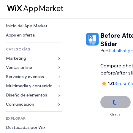
Inicio del App Market
Before Aft
Apps en oferta
Slider
CATEGORÍAS
Por
GlobalEntryF
Marketing
Compare photo
Ventas online
Anuncios
before/after sl
Móvil
Servicios y eventos
Apps para tiendas
1.0
3 reseñ
Analíticas
Envíos y entregas
Multimedia y contenido
Hoteles
Redes sociales
Botones de venta
Eventos
Diseño de elementos
Galerías
SEO
Cursos online
Restaurantes
Música
Mapas y navegación
Comunicación 
Interacción
Impresión bajo demanda
Inmobiliarias
Pódcast
Privacidad y seguridad
Formularios
Gratis
Anuncios del sitio
Contabilidad
EXPLORAR
Reservas
Fotografía
Reloj
Blog
Email
Cupones y fidelización
Destacadas por Wix
Video
Plantillas para páginas
Encuestas