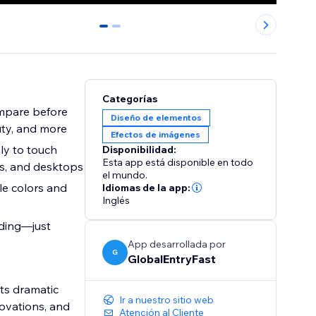
0
1
Categorías
ompare before
Diseño de elementos
uty, and more
Efectos de imágenes
ly to touch
Disponibilidad:
Esta app está disponible en todo
s, and desktops
el mundo.
le colors and
Idiomas de la app:
Inglés
oding—just
App desarrollada por
G
GlobalEntryFast
hts dramatic
Ir a nuestro sitio web
novations, and
Atención al Cliente