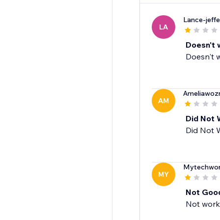
Lance-jeffe
LA
Doesn't 
Doesn't w
Ameliawozn
AM
Did Not 
Did Not 
Mytechwor
MY
Not Goo
Not worki