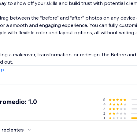
way to show off your skills and build trust with potential clien
 drag between the “before” and “after” photos on any device
for a smooth and engaging experience. You can fully customiz
e with flexible color and layout options, all without writing a
ing a makeover, transformation, or redesign, the Before and 
d out.
pp
5
promedio: 1.0
4
3
2
1
 recientes