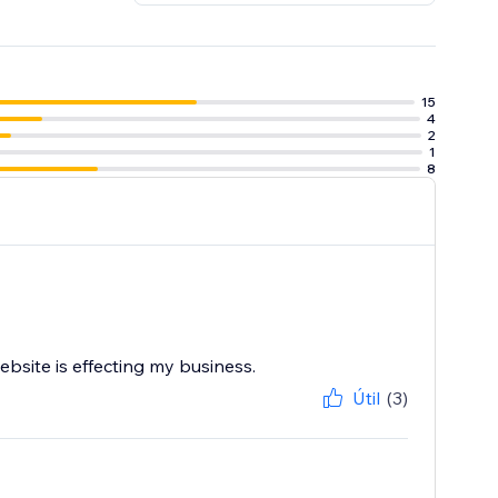
15
4
2
1
8
bsite is effecting my business.
Útil
(3)