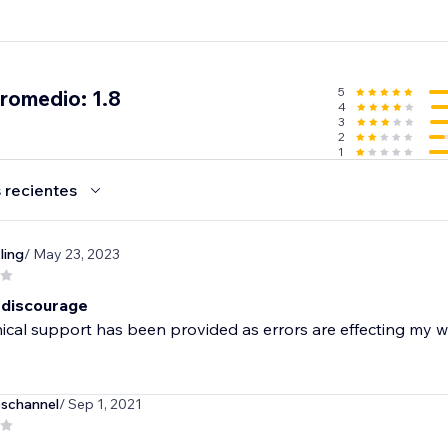
5
promedio: 1.8
4
3
2
1
 recientes
ling
/ May 23, 2023
 discourage
cal support has been provided as errors are effecting my we
eschannel
/ Sep 1, 2021