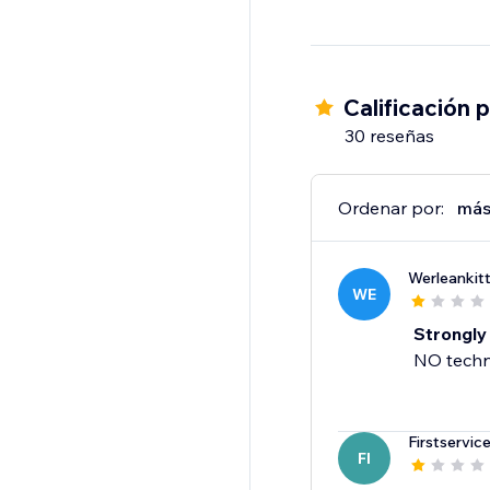
Calificación 
30 reseñas
Ordenar por:
más
Werleankitt
WE
Strongly
NO techni
Firstservic
FI