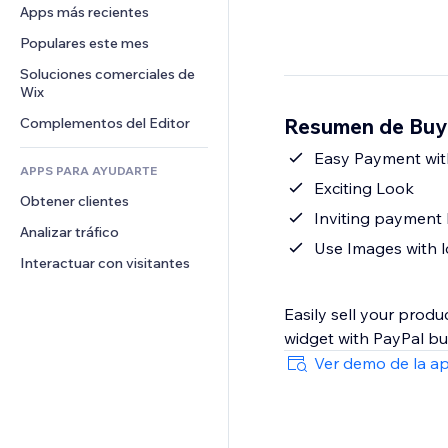
Conversión
Almacenamiento de mercancía
Apps más recientes
PDF
Efectos de imágenes
Chat
Triangulación de envíos
Compartir archivos
Populares este mes
Botones y menús
Comentarios
Precios y suscripciones
Noticias
Banners e insignias
Soluciones comerciales de 
Teléfono
Crowdfunding
Wix
Servicios de contenido
Calculadoras
Comunidad
Alimentos y bebidas
Resumen de Buy
Complementos del Editor
Efectos de texto
Buscar
Reseñas y testimonios
Clima
Easy Payment wit
CRM
APPS PARA AYUDARTE
Gráficos y tablas
Exciting Look
Obtener clientes
Inviting payment
Analizar tráfico
Use Images with l
Interactuar con visitantes
Easily sell your prod
widget with PayPal bu
Ver demo de la a