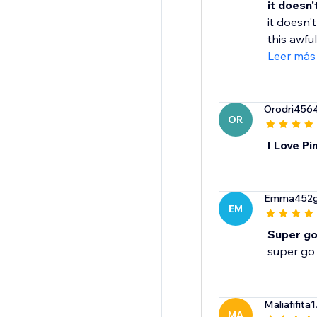
it doesn'
it doesn'
this awfu
Leer más
Orodri456
OR
I Love P
Emma452
EM
Super g
super go
Maliafifita1
MA