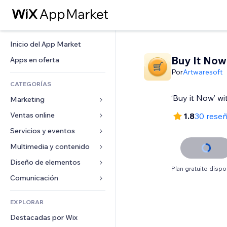
Inicio del App Market
Buy It Now
Apps en oferta
Por
Artwaresoft
CATEGORÍAS
‘Buy it Now’ w
Marketing
Ventas online
Anuncios
1.8
30 rese
Móvil
Servicios y eventos
Apps para tiendas
Analíticas
Envíos y entregas
Multimedia y contenido
Hoteles
Redes sociales
Botones de venta
Eventos
Diseño de elementos
Galerías
Plan gratuito dispo
SEO
Cursos online
Restaurantes
Música
Mapas y navegación
Comunicación 
Interacción
Impresión bajo demanda
Inmobiliarias
Pódcast
Privacidad y seguridad
Formularios
Anuncios del sitio
Contabilidad
EXPLORAR
Reservas
Fotografía
Reloj
Blog
Email
Cupones y fidelización
Destacadas por Wix
Video
Plantillas para páginas
Encuestas