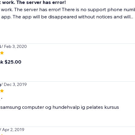
t work. The server has error!
t work. The server has error! There is no support phone numb
l app. The app will be disappeared without notices and will...
4
/ Feb 3, 2020
ink $25.00
g
/ Dec 3, 2019
o´
 samsung computer og hundehvalp ig pelates kursus
/ Apr 2, 2019