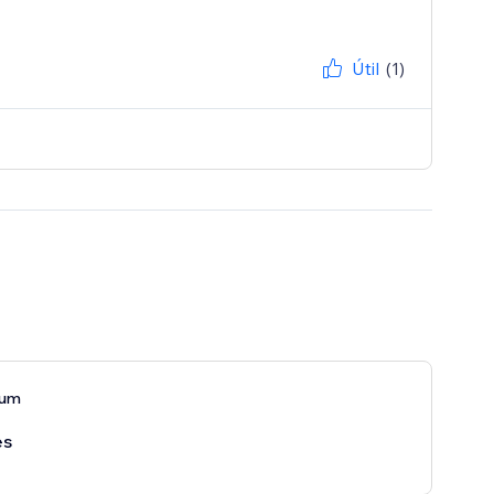
Útil
(1)
ium
es