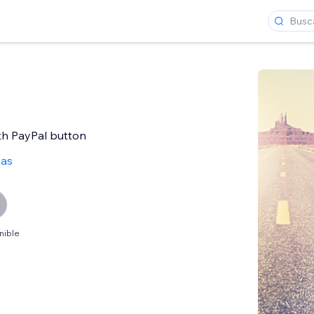
ith PayPal button
ñas
nible