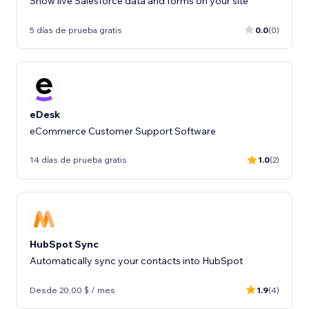
Show live Salesforce data and forms on your site
5 días de prueba gratis
0.0
(0)
eDesk
eCommerce Customer Support Software
14 días de prueba gratis
1.0
(2)
HubSpot Sync
Automatically sync your contacts into HubSpot
Desde 20,00 $ / mes
1.9
(4)