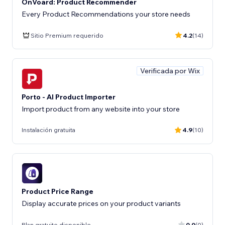
OnVoard: Product Recommender
Every Product Recommendations your store needs
Sitio Premium requerido
4.2
(14)
Verificada por Wix
Porto - AI Product Importer
Import product from any website into your store
Instalación gratuita
4.9
(10)
Product Price Range
Display accurate prices on your product variants
Plan gratuito disponible
0.0
(0)