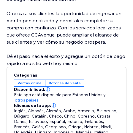
Ofrezca a sus clientes la oportunidad de ingresar un
monto personalizado y permítales completar su
compra con confianza. Con los servicios localizados
que ofrece CCAvenue, puede ampliar el alcance de
sus clientes y ver cómo su negocio prospera.
Dé el paso hacia el éxito y agregue un botón de pago
rápido a su sitio web hoy mismo
Categorías
Ventas online
Botones de venta
Disponibilidad:
Esta app está disponible para Estados Unidos
y
otros países.
Idiomas de la app:
Inglés
,
Albanés
,
Alemán
,
Árabe
,
Armenio
,
Bielorruso
,
Búlgaro
,
Catalán
,
Checo
,
Chino
,
Coreano
,
Croata
,
Danés
,
Eslovaco
,
Español
,
Estonio
,
Finlandés
,
Francés
,
Galés
,
Georgiano
,
Griego
,
Hebreo
,
Hindi
,
Holandés
,
Húngaro
,
Indonesio
,
Islandés
,
Italiano
,