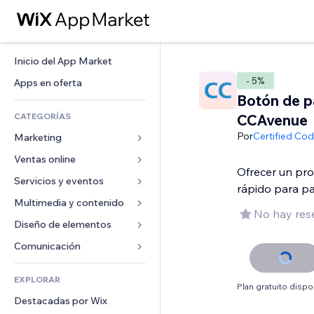
Inicio del App Market
- 5%
Apps en oferta
Botón de p
CATEGORÍAS
CCAvenue
Por
Certified Co
Marketing
Ventas online
Anuncios
Ofrecer un pr
Móvil
Servicios y eventos
Apps para tiendas
rápido para p
Analíticas
Envíos y entregas
Multimedia y contenido
Hoteles
No hay res
Redes sociales
Botones de venta
Eventos
Diseño de elementos
Galerías
SEO
Cursos online
Restaurantes
Música
Mapas y navegación
Comunicación 
Interacción
Impresión bajo demanda
Inmobiliarias
Pódcast
Privacidad y seguridad
Formularios
Anuncios del sitio
Contabilidad
EXPLORAR
Reservas
Fotografía
Reloj
Blog
Plan gratuito dispo
Email
Cupones y fidelización
Destacadas por Wix
Video
Plantillas para páginas
Encuestas