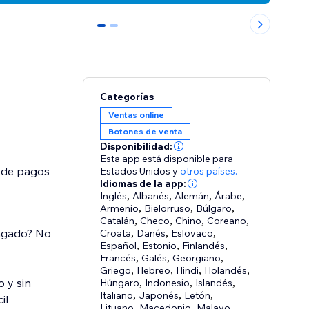
0
1
Categorías
Ventas online
Botones de venta
Disponibilidad:
Esta app está disponible para
r de pagos
Estados Unidos
y
otros países.
Idiomas de la app:
Inglés
,
Albanés
,
Alemán
,
Árabe
,
Armenio
,
Bielorruso
,
Búlgaro
,
Catalán
,
Checo
,
Chino
,
Coreano
,
ongado? No
Croata
,
Danés
,
Eslovaco
,
Español
,
Estonio
,
Finlandés
,
Francés
,
Galés
,
Georgiano
,
Griego
,
Hebreo
,
Hindi
,
Holandés
,
 y sin
Húngaro
,
Indonesio
,
Islandés
,
Italiano
,
Japonés
,
Letón
,
il
Lituano
,
Macedonio
,
Malayo
,