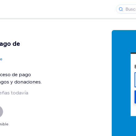
ago de
de
oceso de pago
agos y donaciones.
eñas todavía
nible