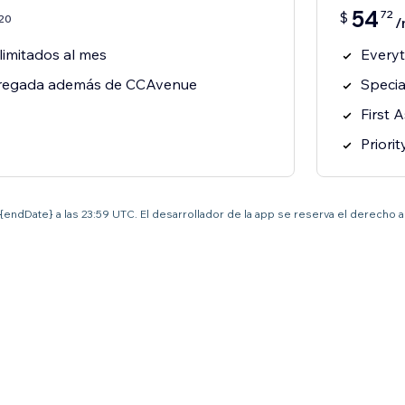
54
72
$
20
/
limitados al mes
Everyt
agregada además de CCAvenue
Specia
First A
Priori
el {endDate} a las 23:59 UTC. El desarrollador de la app se reserva el derecho