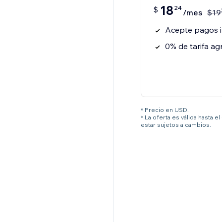
18
24
$
/mes
$
19
Acepte pagos i
0% de tarifa 
* Precio en USD.
* La oferta es válida hasta 
estar sujetos a cambios.