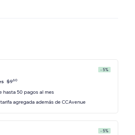
- 5%
60
es
$
9
 hasta 50 pagos al mes
 tarifa agregada además de CCAvenue
- 5%