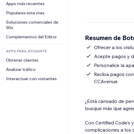
Conversión
Almacenamiento de mercancía
Apps más recientes
PDF
Efectos de imágenes
Chat
Triangulación de envíos
Compartir archivos
Populares este mes
Botones y menús
Comentarios
Precios y suscripciones
Noticias
Banners e insignias
Soluciones comerciales de 
Teléfono
Crowdfunding
Wix
Servicios de contenido
Calculadoras
Comunidad
Alimentos y bebidas
Resumen de Bot
Complementos del Editor
Efectos de texto
Buscar
Reseñas y testimonios
Clima
Ofrecer a los vis
CRM
APPS PARA AYUDARTE
Gráficos y tablas
Acepte pagos y d
Obtener clientes
Personalice la apa
Analizar tráfico
Reciba pagos con 
Interactuar con visitantes
CCAvenue
¿Está cansado de per
busque más que agreg
Con Certified Code's
complicaciones a los c