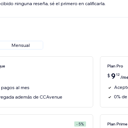
ibido ninguna reseña, sé el primero en calificarla.
Mensual
que
Plan Pro
9
12
$
/m
Acepte
 pagos al mes
0% de
agregada además de CCAvenue
Plan Prime
- 5%