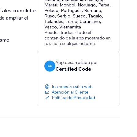
Maratí
,
Mongol
,
Noruego
,
Persa
,
ítales completar
Polaco
,
Portugués
,
Rumano
,
Ruso
,
Serbio
,
Sueco
,
Tagalo
,
e ampliar el
Tailandés
,
Turco
,
Ucraniano
,
Vasco
,
Vietnamita
Puedes traducir todo el
contenido de la app mostrado en
mismo
tu sitio a cualquier idioma.
App desarrollada por
CC
Certified Code
Ir a nuestro sitio web
Atención al Cliente
Política de Privacidad