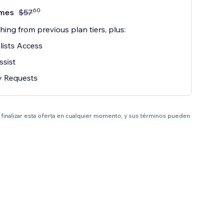
60
mes
$
57
hing from previous plan tiers, plus:
lists Access
ssist
ty Requests
 a finalizar esta oferta en cualquier momento, y sus términos pueden