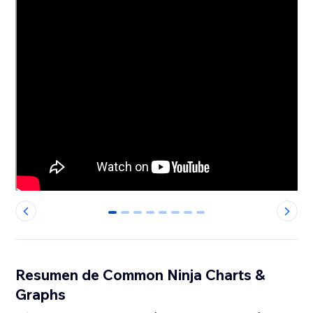
0
1
2
3
4
5
6
7
Resumen de Common Ninja Charts &
Graphs