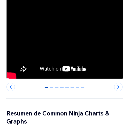
0
1
2
3
4
5
6
7
Resumen de Common Ninja Charts &
Graphs