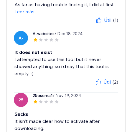
As far as having trouble finding it, I did at first...
Leer más
Útil
(1)
A-websites
/ Dec 18, 2024
A-
It does not exist
I attempted to use this tool but it never
showed anything, so i'd say that this tool is
empty. :(
Útil
(2)
25oscma1
/ Nov 19, 2024
25
Sucks
It isn't made clear how to activate after
downloading.