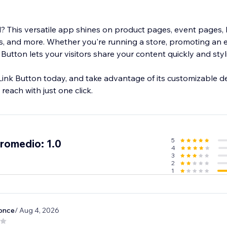
 This versatile app shines on product pages, event pages, 
, and more. Whether you're running a store, promoting an e
 Button lets your visitors share your content quickly and styli
Link Button today, and take advantage of its customizable d
reach with just one click.
5
promedio: 1.0
4
3
2
1
once
/ Aug 4, 2026