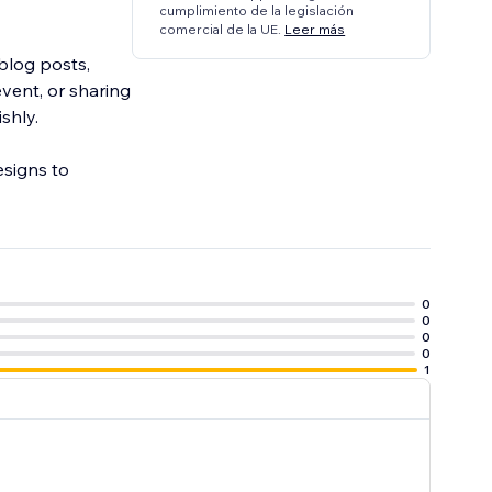
cumplimiento de la legislación
comercial de la UE.
Leer más
blog posts,
vent, or sharing
shly.
esigns to
0
0
0
0
1