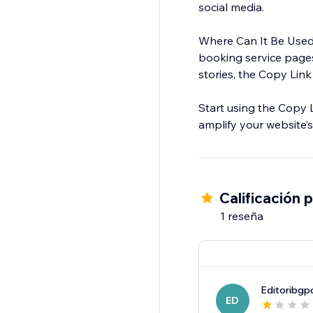
social media.
Where Can It Be Used?
booking service pages
stories, the Copy Link
Start using the Copy 
amplify your website’s 
Calificación 
1 reseña
Editoribgp
ED