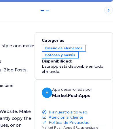
0
1
Categorías
s style and make
Diseño de elementos
Botones y menús
s
Disponibilidad:
Esta app está disponible en todo
s, Blog Posts,
el mundo.
he user
App desarrollada por
M
MarketPushApps
 Website. Make
Ir a nuestro sitio web
Atención al Cliente
tantly copy the
Política de Privacidad
gues, or on
Market Push Apps SRL garantiza el