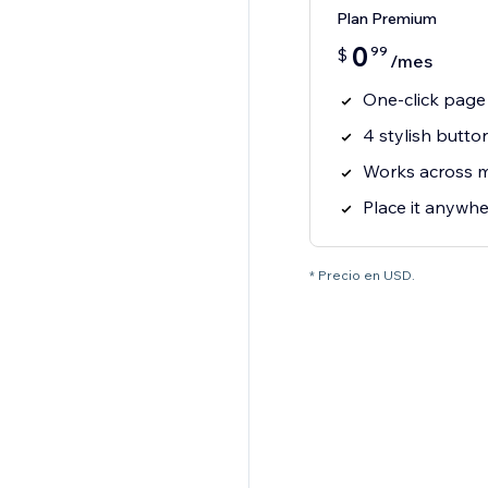
Plan Premium
0
99
$
/mes
One-click page 
4 stylish butto
Works across 
Place it anywhe
* Precio en USD.