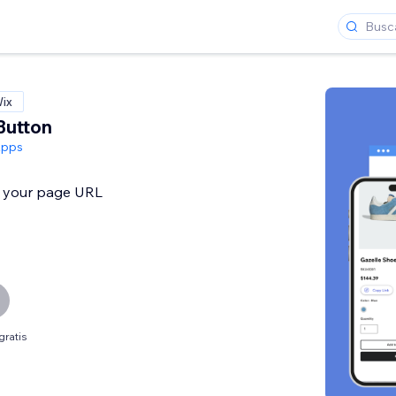
Wix
Button
Apps
y your page URL
gratis