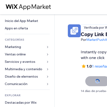
Inicio del App Market
Verificada por 
Apps en oferta
Copy Link 
Por
MarketPush
CATEGORÍAS
Marketing
Instantly cop
Ventas online
Anuncios
with one click
Móvil
Servicios y eventos
Apps para tiendas
1.0
1 reseña
Analíticas
Envíos y entregas
Multimedia y contenido
Hoteles
Redes sociales
Botones de venta
Eventos
Diseño de elementos
Galerías
SEO
Cursos online
Restaurantes
Música
Mapas y navegación
Comunicación 
Interacción
Impresión bajo demanda
Inmobiliarias
Pódcast
Privacidad y seguridad
Formularios
14 días de prueba 
Anuncios del sitio
Contabilidad
EXPLORAR
Reservas
Fotografía
Reloj
Blog
Email
Cupones y fidelización
Destacadas por Wix
Video
Plantillas para páginas
Encuestas