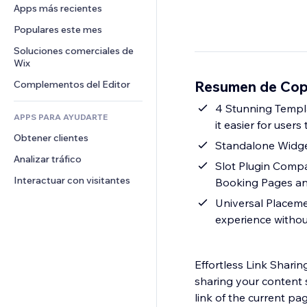
Conversión
Almacenamiento de mercancía
Apps más recientes
PDF
Efectos de imágenes
Chat
Triangulación de envíos
Compartir archivos
Populares este mes
Botones y menús
Comentarios
Precios y suscripciones
Noticias
Banners e insignias
Soluciones comerciales de 
Teléfono
Crowdfunding
Wix
Servicios de contenido
Calculadoras
Comunidad
Alimentos y bebidas
Resumen de Copy
Complementos del Editor
Efectos de texto
Buscar
Reseñas y testimonios
Clima
4 Stunning Templa
CRM
APPS PARA AYUDARTE
it easier for users 
Gráficos y tablas
Obtener clientes
Standalone Widget
Analizar tráfico
Slot Plugin Compat
Interactuar con visitantes
Booking Pages a
Universal Placemen
experience withou
Effortless Link Shari
sharing your content 
link of the current pa