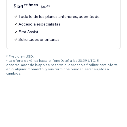
/mes
$
54
72
60
$
57
Todo lo de los planes anteriores, además de:
Acceso a especialistas
First Assist
Solicitudes prioritarias
* Precio en USD.
* La oferta es válida hasta el {endDate} a las 23:59 UTC. El
desarrollador de la app se reserva el derecho a finalizar esta oferta
en cualquier momento, y sus términos pueden estar sujetos a
cambios.