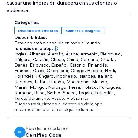
causar una impresión duradera en sus clientes o
audiencia.
Categorías
Diseño de elementos
Banners e insignias
Disponibilidad:
Esta app está disponible en todo el mundo.
Idiomas de la app:
Inglés
,
Albanés
,
Alemán
,
Árabe
,
Armenio
,
Bielorruso
,
Búlgaro
,
Catalán
,
Checo
,
Chino
,
Coreano
,
Croata
,
Danés
,
Eslovaco
,
Español
,
Estonio
,
Finlandés
,
Francés
,
Galés
,
Georgiano
,
Griego
,
Hebreo
,
Hindi
,
Holandés
,
Húngaro
,
Indonesio
,
Islandés
,
Italiano
,
Japonés
,
Letón
,
Lituano
,
Macedonio
,
Malayo
,
Maratí
,
Mongol
,
Noruego
,
Persa
,
Polaco
,
Portugués
,
Rumano
,
Ruso
,
Serbio
,
Sueco
,
Tagalo
,
Tailandés
,
Turco
,
Ucraniano
,
Vasco
,
Vietnamita
Puedes traducir todo el contenido de la app
mostrado en tu sitio a cualquier idioma.
App desarrollada por
CC
Certified Code