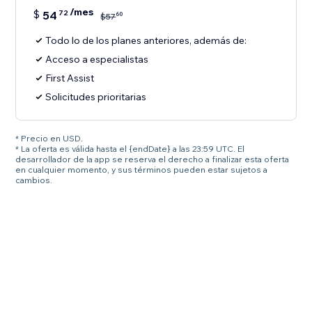
/mes
$
54
72
60
$
57
Todo lo de los planes anteriores, además de:
Acceso a especialistas
First Assist
Solicitudes prioritarias
* Precio en USD.
* La oferta es válida hasta el {endDate} a las 23:59 UTC. El
desarrollador de la app se reserva el derecho a finalizar esta oferta
en cualquier momento, y sus términos pueden estar sujetos a
cambios.