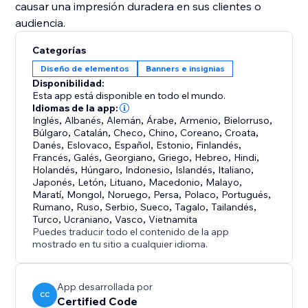
causar una impresión duradera en sus clientes o
audiencia.
Categorías
Diseño de elementos
Banners e insignias
Disponibilidad:
Esta app está disponible en todo el mundo.
Idiomas de la app:
Inglés
,
Albanés
,
Alemán
,
Árabe
,
Armenio
,
Bielorruso
,
Búlgaro
,
Catalán
,
Checo
,
Chino
,
Coreano
,
Croata
,
Danés
,
Eslovaco
,
Español
,
Estonio
,
Finlandés
,
Francés
,
Galés
,
Georgiano
,
Griego
,
Hebreo
,
Hindi
,
Holandés
,
Húngaro
,
Indonesio
,
Islandés
,
Italiano
,
Japonés
,
Letón
,
Lituano
,
Macedonio
,
Malayo
,
Maratí
,
Mongol
,
Noruego
,
Persa
,
Polaco
,
Portugués
,
Rumano
,
Ruso
,
Serbio
,
Sueco
,
Tagalo
,
Tailandés
,
Turco
,
Ucraniano
,
Vasco
,
Vietnamita
Puedes traducir todo el contenido de la app
mostrado en tu sitio a cualquier idioma.
App desarrollada por
CC
Certified Code