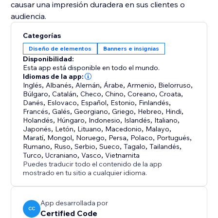
causar una impresión duradera en sus clientes o
audiencia.
Categorías
Diseño de elementos
Banners e insignias
Disponibilidad:
Esta app está disponible en todo el mundo.
Idiomas de la app:
Inglés
,
Albanés
,
Alemán
,
Árabe
,
Armenio
,
Bielorruso
,
Búlgaro
,
Catalán
,
Checo
,
Chino
,
Coreano
,
Croata
,
Danés
,
Eslovaco
,
Español
,
Estonio
,
Finlandés
,
Francés
,
Galés
,
Georgiano
,
Griego
,
Hebreo
,
Hindi
,
Holandés
,
Húngaro
,
Indonesio
,
Islandés
,
Italiano
,
Japonés
,
Letón
,
Lituano
,
Macedonio
,
Malayo
,
Maratí
,
Mongol
,
Noruego
,
Persa
,
Polaco
,
Portugués
,
Rumano
,
Ruso
,
Serbio
,
Sueco
,
Tagalo
,
Tailandés
,
Turco
,
Ucraniano
,
Vasco
,
Vietnamita
Puedes traducir todo el contenido de la app
mostrado en tu sitio a cualquier idioma.
App desarrollada por
CC
Certified Code