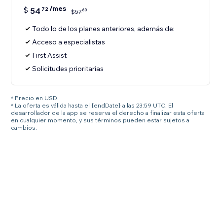
/mes
$
54
72
60
$
57
Todo lo de los planes anteriores, además de:
Acceso a especialistas
First Assist
Solicitudes prioritarias
* Precio en USD.
* La oferta es válida hasta el {endDate} a las 23:59 UTC. El
desarrollador de la app se reserva el derecho a finalizar esta oferta
en cualquier momento, y sus términos pueden estar sujetos a
cambios.