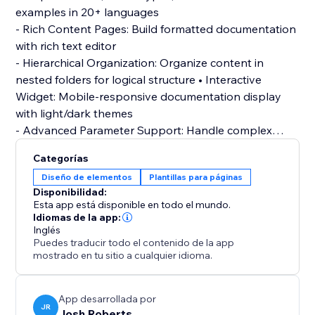
examples in 20+ languages
- Rich Content Pages: Build formatted documentation
with rich text editor
- Hierarchical Organization: Organize content in
nested folders for logical structure • Interactive
Widget: Mobile-responsive documentation display
with light/dark themes
- Advanced Parameter Support: Handle complex
nested objects and arrays with infinite depth
Categorías
- Code Examples: Syntax-highlighted code blocks
Diseño de elementos
Plantillas para páginas
with one-click copy functionality
Disponibilidad:
- Visual Dashboard: Intuitive management interface
Esta app está disponible en todo el mundo.
with JSON schema editor
Idiomas de la app:
Inglés
- Search & Filter: Quick content discovery and bulk
Puedes traducir todo el contenido de la app
operations
mostrado en tu sitio a cualquier idioma.
Perfect for: API documentation, developer resources
and technical guides.
App desarrollada por
JR
Josh Roberts