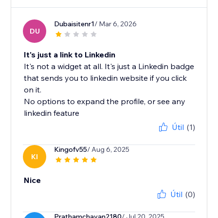
Dubaisitenr1
/ Mar 6, 2026
DU
It's just a link to Linkedin
It's not a widget at all. It's just a Linkedin badge
that sends you to linkedin website if you click
on it.
No options to expand the profile, or see any
linkedin feature
Útil
(1)
Kingofv55
/ Aug 6, 2025
KI
Nice
Útil
(0)
Prathamchavan2180
/ Jul 20, 2025