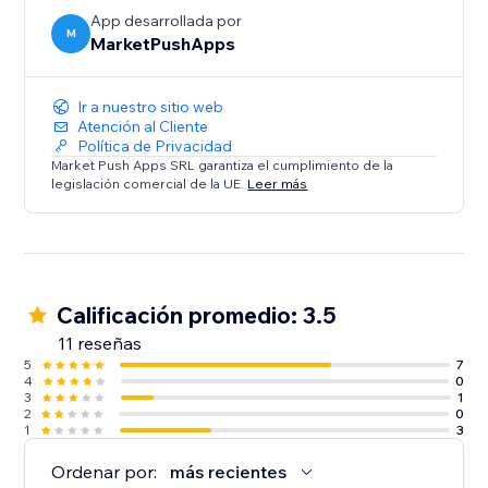
App desarrollada por
M
MarketPushApps
Ir a nuestro sitio web
Atención al Cliente
Política de Privacidad
Market Push Apps SRL garantiza el cumplimiento de la
legislación comercial de la UE.
Leer más
Calificación promedio: 3.5
11 reseñas
5
7
4
0
3
1
2
0
1
3
Ordenar por:
más recientes