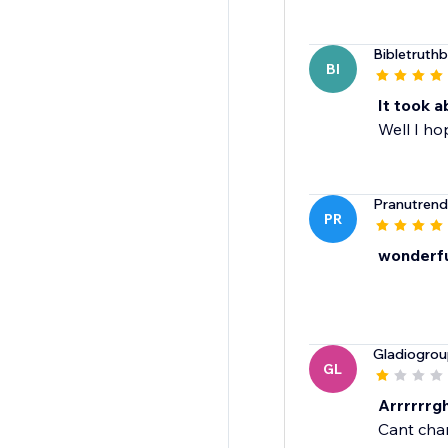
Bibletruth
BI
It took a
Well I h
Pranutrend
PR
wonderfu
Gladiogro
GL
Arrrrrrgh
Cant chan