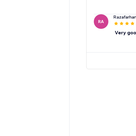
Razafarha
RA
Very goo