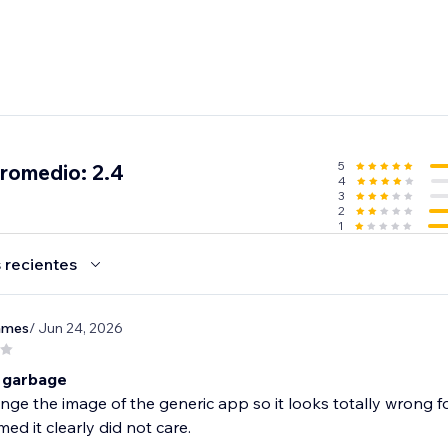
5
promedio: 2.4
4
3
2
1
 recientes
james
/ Jun 24, 2026
 garbage
nge the image of the generic app so it looks totally wrong 
d it clearly did not care.