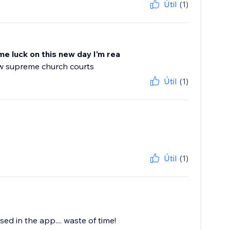
Útil
(1)
me luck on this new day I'm rea
ew supreme church courts
Útil
(1)
Útil
(1)
d in the app.... waste of time!