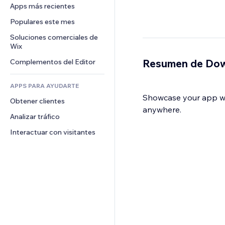
Conversión
Almacenamiento de mercancía
Apps más recientes
PDF
Efectos de imágenes
Chat
Triangulación de envíos
Compartir archivos
Populares este mes
Botones y menús
Comentarios
Precios y suscripciones
Noticias
Banners e insignias
Soluciones comerciales de 
Teléfono
Crowdfunding
Wix
Servicios de contenido
Calculadoras
Comunidad
Alimentos y bebidas
Resumen de Dow
Complementos del Editor
Efectos de texto
Buscar
Reseñas y testimonios
Clima
CRM
APPS PARA AYUDARTE
Gráficos y tablas
Showcase your app wit
Obtener clientes
anywhere.
Analizar tráfico
Interactuar con visitantes