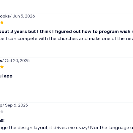
books
/ Jun 5, 2026
bout 3 years but I think I figured out how to program wish 
ope I can compete with the churches and make one of the n
s
/ Oct 20, 2025
l app
up
/ Sep 6, 2025
!!!
ge the design layout, it drives me crazy! Nor the language use