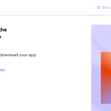
the
p
o download your app
ñas