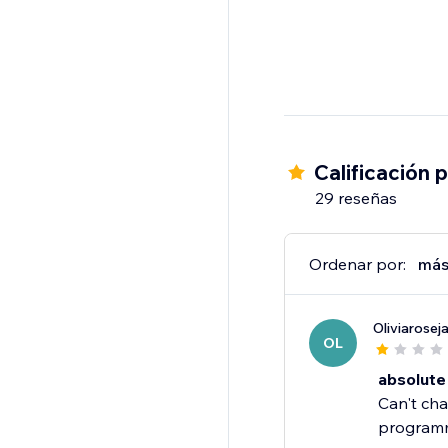
Calificación 
29 reseñas
Ordenar por:
más
Oliviarose
OL
absolute
Can't cha
programme