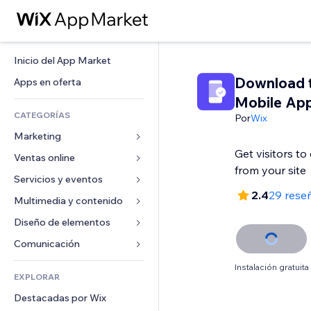
Inicio del App Market
Download 
Apps en oferta
Mobile Ap
CATEGORÍAS
Por
Wix
Marketing
Get visitors t
Ventas online
Anuncios
from your site
Móvil
Servicios y eventos
Apps para tiendas
2.4
29 rese
Analíticas
Envíos y entregas
Multimedia y contenido
Hoteles
Redes sociales
Botones de venta
Eventos
Diseño de elementos
Galerías
SEO
Cursos online
Restaurantes
Música
Mapas y navegación
Comunicación 
Interacción
Impresión bajo demanda
Inmobiliarias
Pódcast
Privacidad y seguridad
Formularios
Instalación gratuita
Anuncios del sitio
Contabilidad
EXPLORAR
Reservas
Fotografía
Reloj
Blog
Email
Cupones y fidelización
Destacadas por Wix
Video
Plantillas para páginas
Encuestas