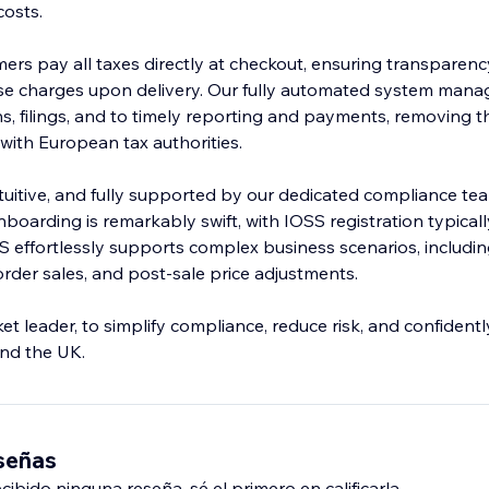
costs.
ers pay all taxes directly at checkout, ensuring transparen
ise charges upon delivery. Our fully automated system mana
ions, filings, and to timely reporting and payments, removing t
with European tax authorities.
intuitive, and fully supported by our dedicated compliance te
nboarding is remarkably swift, with IOSS registration typica
AS effortlessly supports complex business scenarios, includi
order sales, and post-sale price adjustments.
t leader, to simplify compliance, reduce risk, and confident
nd the UK.
eseñas
ibido ninguna reseña, sé el primero en calificarla.