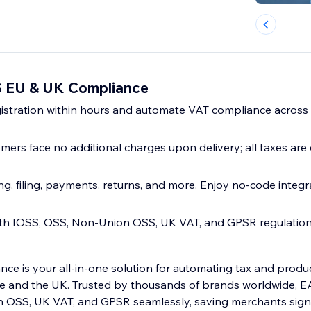
 EU & UK Compliance
istration within hours and automate VAT compliance acros
mers face no additional charges upon delivery; all taxes are
g, filing, payments, returns, and more. Enjoy no-code integr
th IOSS, OSS, Non-Union OSS, UK VAT, and GPSR regulations
e is your all-in-one solution for automating tax and prod
pe and the UK. Trusted by thousands of brands worldwide, 
 OSS, UK VAT, and GPSR seamlessly, saving merchants signi