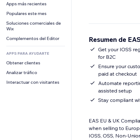
Conversión
Almacenamiento de mercancía
Apps más recientes
PDF
Efectos de imágenes
Chat
Triangulación de envíos
Compartir archivos
Populares este mes
Botones y menús
Comentarios
Precios y suscripciones
Noticias
Banners e insignias
Soluciones comerciales de 
Teléfono
Crowdfunding
Wix
Servicios de contenido
Calculadoras
Comunidad
Alimentos y bebidas
Resumen de EAS
Complementos del Editor
Efectos de texto
Buscar
Reseñas y testimonios
Clima
Get your IOSS reg
CRM
APPS PARA AYUDARTE
for B2C
Gráficos y tablas
Obtener clientes
Ensure your custo
Analizar tráfico
paid at checkout
Interactuar con visitantes
Automate reportin
assisted setup
Stay compliant wi
EAS EU & UK Complianc
when selling to Euro
IOSS, OSS, Non-Union