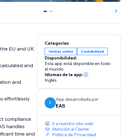
0
1
Categorías
s the EU and UK
Ventas online
Contabilidad
Disponibilidad:
Esta app está disponible en todo
 calculated and
el mundo.
Idiomas de la app:
Inglés
ation and
 effortlessly
App desarrollada por
E
EAS
uct compliance
Ir a nuestro sitio web
EAS handles
Atención al Cliente
ficant time and
Política de Privacidad