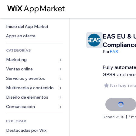
Inicio del App Market
EAS EU & 
Apps en oferta
Complianc
CATEGORÍAS
Por
EAS
Marketing
Fully automat
Ventas online
Anuncios
GPSR and mor
Móvil
Servicios y eventos
Apps para tiendas
No hay res
Analíticas
Envíos y entregas
Multimedia y contenido
Hoteles
Redes sociales
Botones de venta
Eventos
Diseño de elementos
Galerías
SEO
Cursos online
Restaurantes
Música
Mapas y navegación
Comunicación 
Interacción
Impresión bajo demanda
Inmobiliarias
Pódcast
Privacidad y seguridad
Formularios
Desde 23,10 $ / m
Anuncios del sitio
Contabilidad
EXPLORAR
Reservas
Fotografía
Reloj
Blog
Email
Cupones y fidelización
Destacadas por Wix
Video
Plantillas para páginas
Encuestas