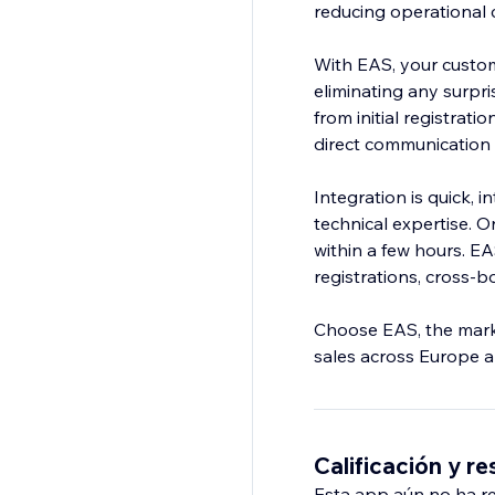
reducing operational 
With EAS, your custom
eliminating any surpr
from initial registrat
direct communication 
Integration is quick, 
technical expertise. O
within a few hours. E
registrations, cross-b
Choose EAS, the marke
sales across Europe a
Calificación y r
Esta app aún no ha rec