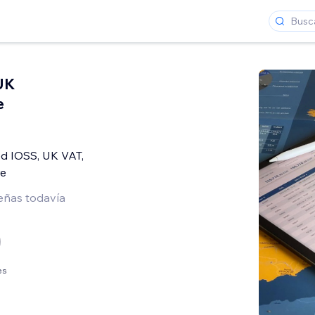
UK
e
ed IOSS, UK VAT,
e
eñas todavía
es