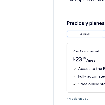
Precios y planes
Anual
Plan Commercial
23
10
$
/mes
Access to the 
Fully automated
1 free online st
* Precio en USD.