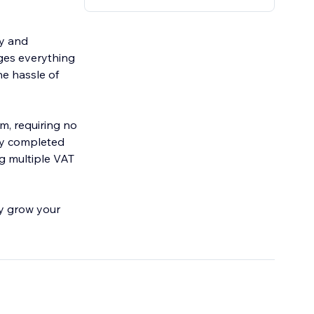
cy and
ges everything
he hassle of
am, requiring no
lly completed
ng multiple VAT
ly grow your