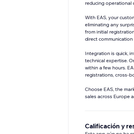
reducing operational 
With EAS, your custom
eliminating any surpr
from initial registrat
direct communication 
Integration is quick, 
technical expertise. O
within a few hours. E
registrations, cross-b
Choose EAS, the marke
sales across Europe a
Calificación y r
Esta app aún no ha rec