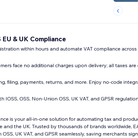
 EU & UK Compliance
istration within hours and automate VAT compliance acros
mers face no additional charges upon delivery; all taxes are
g, filing, payments, returns, and more. Enjoy no-code integr
th IOSS, OSS, Non-Union OSS, UK VAT, and GPSR regulations
e is your all-in-one solution for automating tax and prod
pe and the UK. Trusted by thousands of brands worldwide, 
 OSS, UK VAT, and GPSR seamlessly, saving merchants signi