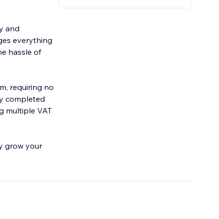
cy and
ges everything
he hassle of
am, requiring no
lly completed
ng multiple VAT
ly grow your