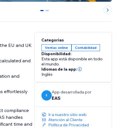
0
1
Categorías
s the EU and UK
Ventas online
Contabilidad
Disponibilidad:
Esta app está disponible en todo
 calculated and
el mundo.
Idiomas de la app:
Inglés
ation and
 effortlessly
App desarrollada por
E
EAS
uct compliance
Ir a nuestro sitio web
EAS handles
Atención al Cliente
ficant time and
Política de Privacidad