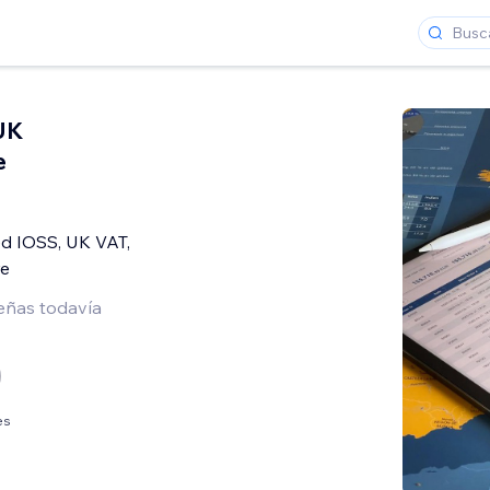
UK
e
ed IOSS, UK VAT,
e
eñas todavía
es