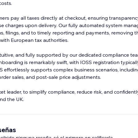
costs.
ers pay all taxes directly at checkout, ensuring transparen
ise charges upon delivery. Our fully automated system mana
ions, filings, and to timely reporting and payments, removing t
with European tax authorities.
intuitive, and fully supported by our dedicated compliance te
nboarding is remarkably swift, with IOSS registration typica
AS effortlessly supports complex business scenarios, includi
order sales, and post-sale price adjustments.
t leader, to simplify compliance, reduce risk, and confident
nd the UK.
eseñas
ibido ninguna reseña, sé el primero en calificarla.