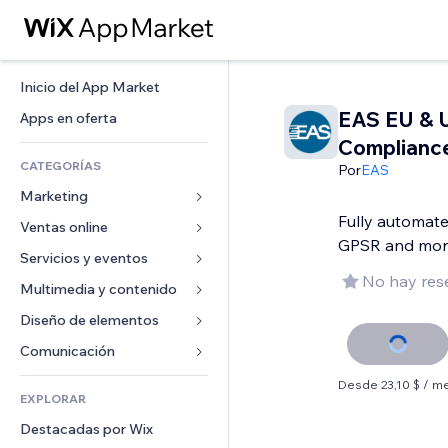
Inicio del App Market
EAS EU & 
Apps en oferta
Complianc
CATEGORÍAS
Por
EAS
Marketing
Fully automat
Ventas online
Anuncios
GPSR and mor
Móvil
Servicios y eventos
Apps para tiendas
No hay res
Analíticas
Envíos y entregas
Multimedia y contenido
Hoteles
Redes sociales
Botones de venta
Eventos
Diseño de elementos
Galerías
SEO
Cursos online
Restaurantes
Música
Mapas y navegación
Comunicación 
Interacción
Impresión bajo demanda
Inmobiliarias
Pódcast
Privacidad y seguridad
Formularios
Desde 23,10 $ / m
Anuncios del sitio
Contabilidad
EXPLORAR
Reservas
Fotografía
Reloj
Blog
Email
Cupones y fidelización
Destacadas por Wix
Video
Plantillas para páginas
Encuestas