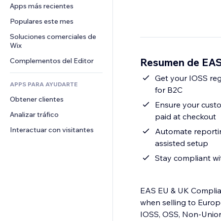
Conversión
Almacenamiento de mercancía
Apps más recientes
PDF
Efectos de imágenes
Chat
Triangulación de envíos
Compartir archivos
Populares este mes
Botones y menús
Comentarios
Precios y suscripciones
Noticias
Banners e insignias
Soluciones comerciales de 
Teléfono
Crowdfunding
Wix
Servicios de contenido
Calculadoras
Comunidad
Alimentos y bebidas
Resumen de EAS
Complementos del Editor
Efectos de texto
Buscar
Reseñas y testimonios
Clima
Get your IOSS reg
CRM
APPS PARA AYUDARTE
for B2C
Gráficos y tablas
Obtener clientes
Ensure your custo
Analizar tráfico
paid at checkout
Interactuar con visitantes
Automate reportin
assisted setup
Stay compliant wi
EAS EU & UK Complianc
when selling to Euro
IOSS, OSS, Non-Union