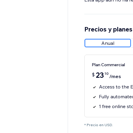
Precios y planes
Anual
Plan Commercial
23
10
$
/mes
Access to the 
Fully automated
1 free online st
* Precio en USD.