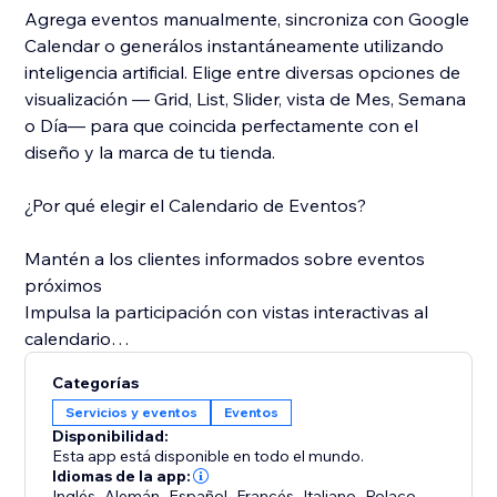
Agrega eventos manualmente, sincroniza con Google
Calendar o generálos instantáneamente utilizando
inteligencia artificial. Elige entre diversas opciones de
visualización — Grid, List, Slider, vista de Mes, Semana
o Día— para que coincida perfectamente con el
diseño y la marca de tu tienda.
¿Por qué elegir el Calendario de Eventos?
Mantén a los clientes informados sobre eventos
próximos
Impulsa la participación con vistas interactivas al
calendario
Ahorra tiempo a través de la automatización con
Categorías
inteligencia artificial
Servicios y eventos
Eventos
Mantén el control total sobre la visibilidad y
Disponibilidad:
organización de eventos
Esta app está disponible en todo el mundo.
Muestra eventos de forma profesional sin editar el
Idiomas de la app:
Inglés
,
Alemán
,
Español
,
Francés
,
Italiano
,
Polaco
,