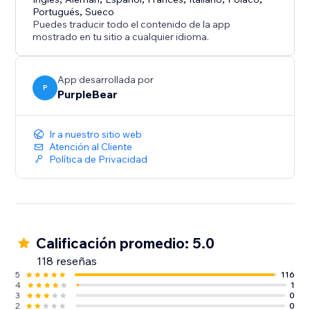
código del tema
Portugués
,
Sueco
Puedes traducir todo el contenido de la app
El Calendario de Eventos convierte tu tienda en línea
mostrado en tu sitio a cualquier idioma.
en un centro de programación dinámico —
ayudándote a gestionar eventos de manera eficiente,
App desarrollada por
aumentar la participación y mantener una conexión
P
PurpleBear
con tu audiencia.
Ir a nuestro sitio web
Atención al Cliente
Política de Privacidad
Calificación promedio: 5.0
118 reseñas
5
116
4
1
3
0
2
0