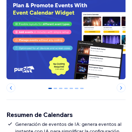
0
1
2
3
4
5
6
Resumen de Calendars
Generación de eventos de IA: genera eventos al
instante con IA para simplificar la configuración.