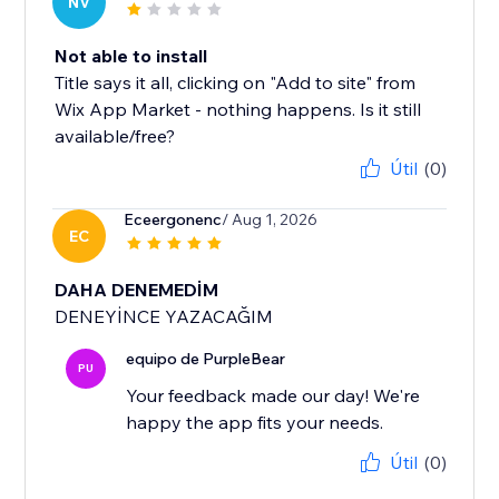
NV
Not able to install
Title says it all, clicking on "Add to site" from
Wix App Market - nothing happens. Is it still
available/free?
Útil
(0)
Eceergonenc
/ Aug 1, 2026
EC
DAHA DENEMEDİM
DENEYİNCE YAZACAĞIM
equipo de PurpleBear
PU
Your feedback made our day! We're
happy the app fits your needs.
Útil
(0)