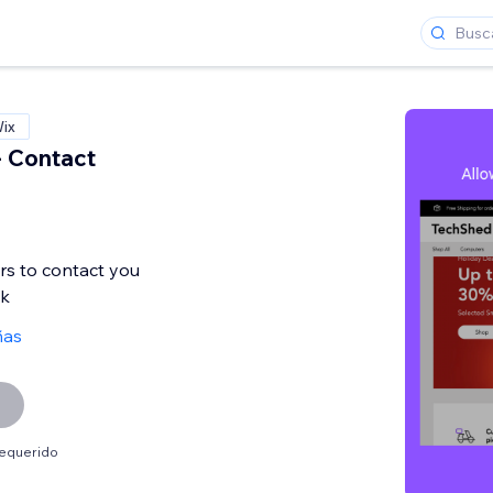
Wix
 Contact
rs to contact you
ok
ñas
requerido