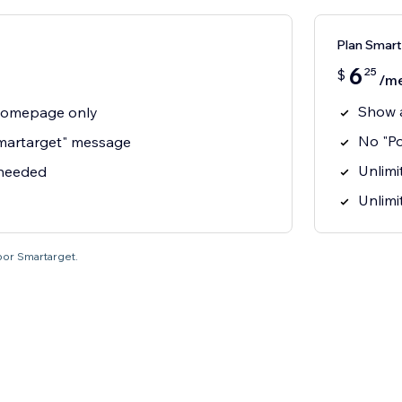
Plan Smart
6
25
$
/m
Show 
homepage only
No "P
martarget" message
Unlimit
 needed
Unlimi
por Smartarget.