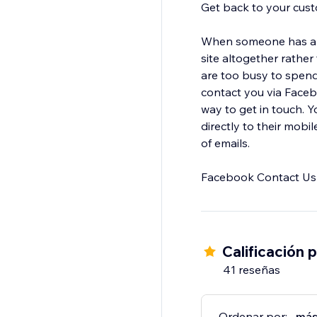
Get back to your cust
When someone has a question about your business
site altogether rathe
are too busy to spend
contact you via Facebo
way to get in touch. Y
directly to their mobi
of emails.
Facebook Contact Us 
Calificación 
41 reseñas
Ordenar por:
más