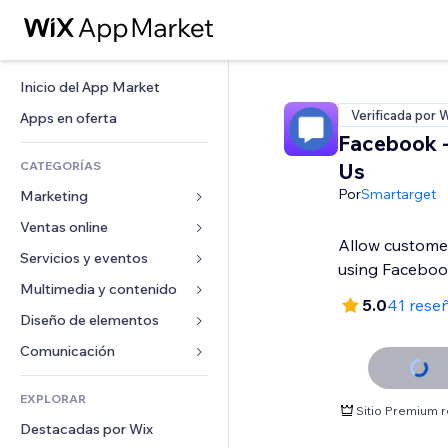
Inicio del App Market
Verificada por 
Apps en oferta
Facebook -
CATEGORÍAS
Us
Por
Smartarget
Marketing
Ventas online
Anuncios
Allow custome
Móvil
Servicios y eventos
Apps para tiendas
using Facebo
Analíticas
Envíos y entregas
Multimedia y contenido
Hoteles
5.0
41 rese
Redes sociales
Botones de venta
Eventos
Diseño de elementos
Galerías
SEO
Cursos online
Restaurantes
Música
Mapas y navegación
Comunicación 
Interacción
Impresión bajo demanda
Inmobiliarias
Pódcast
Privacidad y seguridad
Formularios
Anuncios del sitio
Contabilidad
EXPLORAR
Reservas
Fotografía
Reloj
Blog
Sitio Premium 
Email
Cupones y fidelización
Destacadas por Wix
Video
Plantillas para páginas
Encuestas