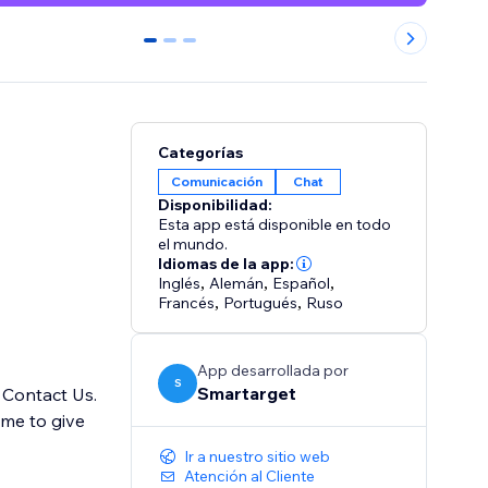
0
1
2
Categorías
Comunicación
Chat
Disponibilidad:
Esta app está disponible en todo
el mundo.
Idiomas de la app:
Inglés
,
Alemán
,
Español
,
Francés
,
Portugués
,
Ruso
App desarrollada por
S
Smartarget
 Contact Us.
ime to give
Ir a nuestro sitio web
Atención al Cliente