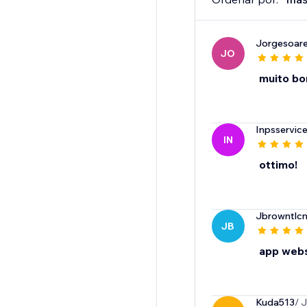
Jorgesoar
JO
muito bom
Inpsservic
IN
ottimo!
Jbrowntlcn
JB
app webs
Kuda513
/ 