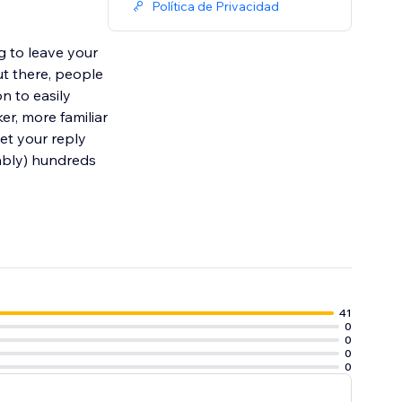
Política de Privacidad
ut there, people
n to easily
er, more familiar
get your reply
bably) hundreds
41
0
0
0
0