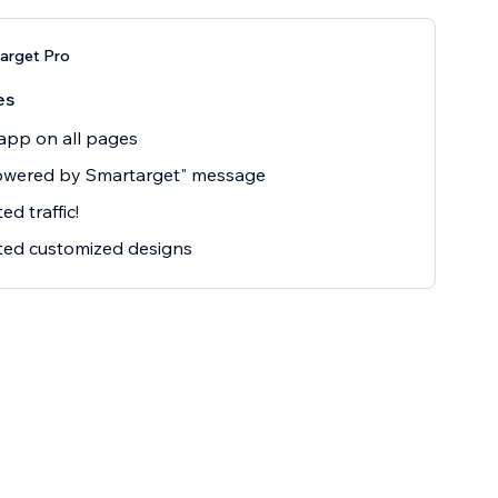
arget Pro
es
app on all pages
owered by Smartarget" message
ed traffic!
ted customized designs