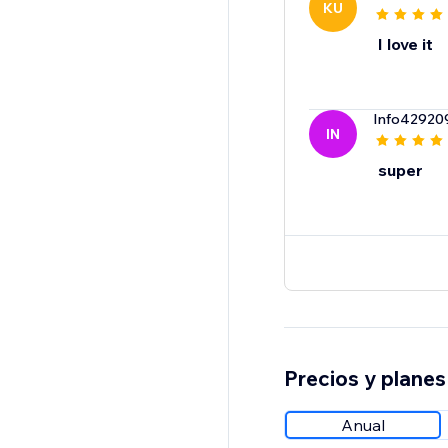
KU
I love it
Info42920
IN
super
Precios y planes
Anual