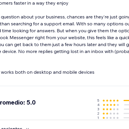
omers faster in a way they enjoy
, chances are they’re just going to leave your
r than searching for a support email. With so many options o
 time looking for answers. But when you give them the optio
ok Messenger right from your website, this feels like a quick
ou can get back to them just a few hours later and they will 
le device. No more replies getting lost in an inbox with (pro
works both on desktop and mobile devices
5
promedio: 5.0
4
3
2
1
 recientes