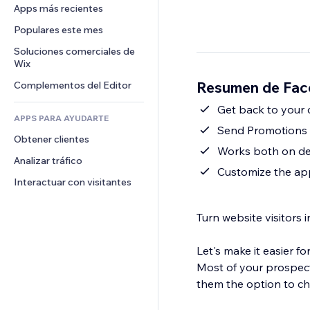
Conversión
Almacenamiento de mercancía
Apps más recientes
PDF
Efectos de imágenes
Chat
Triangulación de envíos
Compartir archivos
Populares este mes
Botones y menús
Comentarios
Precios y suscripciones
Noticias
Banners e insignias
Soluciones comerciales de 
Teléfono
Crowdfunding
Wix
Servicios de contenido
Calculadoras
Comunidad
Alimentos y bebidas
Resumen de Fac
Complementos del Editor
Efectos de texto
Buscar
Reseñas y testimonios
Clima
Get back to your
CRM
APPS PARA AYUDARTE
Gráficos y tablas
Send Promotions
Obtener clientes
Works both on de
Analizar tráfico
Customize the app
Interactuar con visitantes
Turn website visitors 
Let's make it easier 
Most of your prospect
them the option to cha