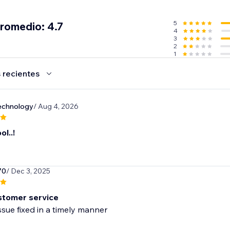
5
promedio: 4.7
4
3
2
1
 recientes
echnology
/ Aug 4, 2026
ol..!
70
/ Dec 3, 2025
stomer service
sue fixed in a timely manner