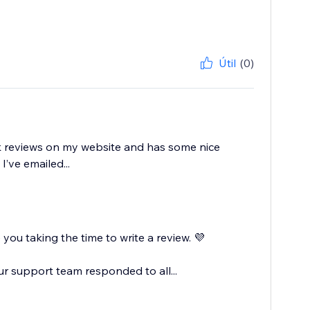
Útil
(0)
ook reviews on my website and has some nice
’ve emailed...
ou taking the time to write a review. 💜
ur support team responded to all...