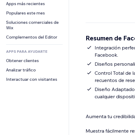
Conversión
Almacenamiento de mercancía
Apps más recientes
PDF
Efectos de imágenes
Chat
Triangulación de envíos
Compartir archivos
Populares este mes
Botones y menús
Comentarios
Precios y suscripciones
Noticias
Banners e insignias
Soluciones comerciales de 
Teléfono
Crowdfunding
Wix
Servicios de contenido
Calculadoras
Comunidad
Alimentos y bebidas
Resumen de Fac
Complementos del Editor
Efectos de texto
Buscar
Reseñas y testimonios
Clima
Integración perf
CRM
APPS PARA AYUDARTE
Facebook.
Gráficos y tablas
Obtener clientes
Diseños personaliz
Analizar tráfico
Control Total de l
Interactuar con visitantes
recuentos de rese
Diseño Adaptado a
cualquier dispositi
Aumenta tu credibili
Muestra fácilmente re