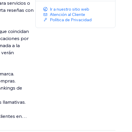
ra servicios o
Ir a nuestro sitio web
orta reseñas con
Atención al Cliente
Política de Privacidad
 que coincidan
ficaciones por
amada a la
e verán
 marca.
compras.
ankings de
 llamativas.
lientes en