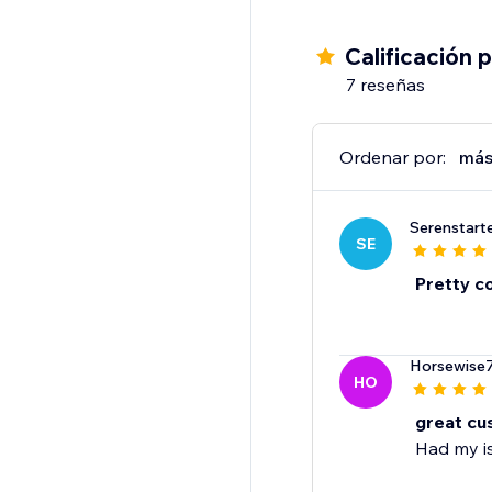
Calificación 
7 reseñas
Ordenar por:
más
Serenstart
SE
Pretty co
Horsewise
HO
great cu
Had my is