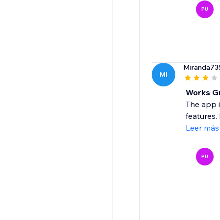
PU
Miranda73
MI
Works Gr
The app i
features.
Leer más
PU