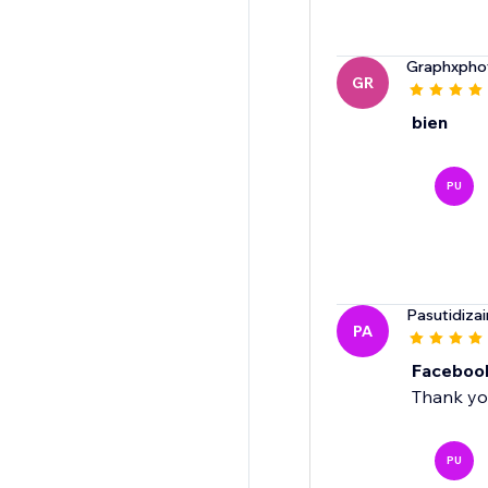
Graphxpho
GR
bien
PU
Pasutidiza
PA
Faceboo
Thank you
PU