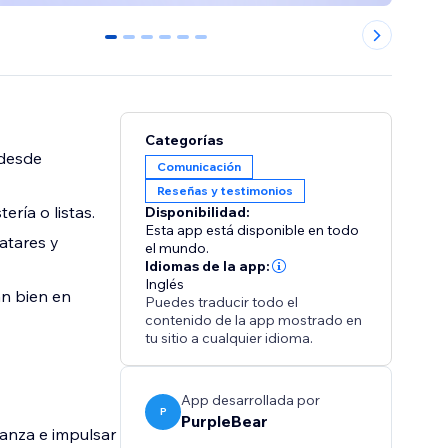
0
1
2
3
4
5
Categorías
 desde
Comunicación
Reseñas y testimonios
ería o listas.
Disponibilidad:
Esta app está disponible en todo
vatares y
el mundo.
Idiomas de la app:
Inglés
an bien en
Puedes traducir todo el
contenido de la app mostrado en
tu sitio a cualquier idioma.
App desarrollada por
P
PurpleBear
ianza e impulsar