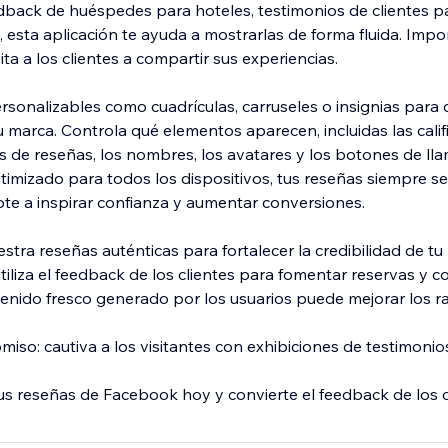
edback de huéspedes para hoteles, testimonios de clientes pa
 esta aplicación te ayuda a mostrarlas de forma fluida. Imp
ita a los clientes a compartir sus experiencias.
ersonalizables como cuadrículas, carruseles o insignias para
u marca. Controla qué elementos aparecen, incluidas las cali
os de reseñas, los nombres, los avatares y los botones de ll
timizado para todos los dispositivos, tus reseñas siempre s
e a inspirar confianza y aumentar conversiones.
tra reseñas auténticas para fortalecer la credibilidad de tu
tiliza el feedback de los clientes para fomentar reservas y 
tenido fresco generado por los usuarios puede mejorar los r
so: cautiva a los visitantes con exhibiciones de testimonios
s reseñas de Facebook hoy y convierte el feedback de los c