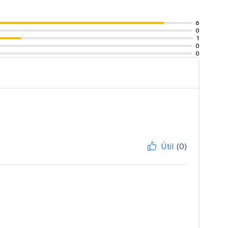
6
0
1
0
0
Útil
(0)