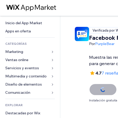
Inicio del App Market
Verificada por 
Apps en oferta
Facebook 
Por
PurpleBear
CATEGORÍAS
Marketing
Muestra las r
Ventas online
Anuncios
para generar c
Móvil
Servicios y eventos
Apps para tiendas
4.7
7 reseñ
Analíticas
Envíos y entregas
Multimedia y contenido
Hoteles
Redes sociales
Botones de venta
Eventos
Diseño de elementos
Galerías
SEO
Cursos online
Restaurantes
Música
Mapas y navegación
Comunicación 
Interacción
Impresión bajo demanda
Inmobiliarias
Pódcast
Privacidad y seguridad
Formularios
Instalación gratuita
Anuncios del sitio
Contabilidad
EXPLORAR
Reservas
Fotografía
Reloj
Blog
Email
Cupones y fidelización
Destacadas por Wix
Video
Plantillas para páginas
Encuestas