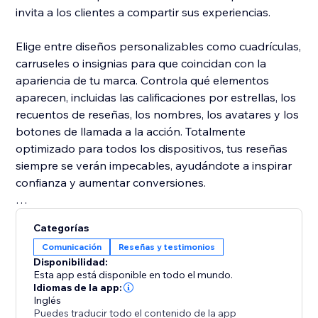
invita a los clientes a compartir sus experiencias.
Elige entre diseños personalizables como cuadrículas,
carruseles o insignias para que coincidan con la
apariencia de tu marca. Controla qué elementos
aparecen, incluidas las calificaciones por estrellas, los
recuentos de reseñas, los nombres, los avatares y los
botones de llamada a la acción. Totalmente
optimizado para todos los dispositivos, tus reseñas
siempre se verán impecables, ayudándote a inspirar
confianza y aumentar conversiones.
Genera confianza: muestra reseñas auténticas para
Categorías
fortalecer la credibilidad de tu marca.
Comunicación
Reseñas y testimonios
Aumenta las ventas: utiliza el feedback de los clientes
Disponibilidad:
para fomentar reservas y compras.
Esta app está disponible en todo el mundo.
Mejora el SEO: el contenido fresco generado por los
Idiomas de la app:
Inglés
usuarios puede mejorar los rankings de búsqueda.
Puedes traducir todo el contenido de la app