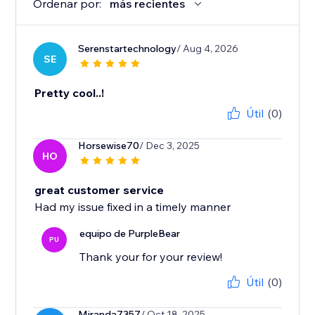
Ordenar por:
más recientes
Serenstartechnology
/ Aug 4, 2026
SE
Pretty cool..!
Útil
(0)
Horsewise70
/ Dec 3, 2025
HO
great customer service
Had my issue fixed in a timely manner
equipo de PurpleBear
PU
Thank your for your review!
Útil
(0)
Miranda7357
/ Oct 18, 2025