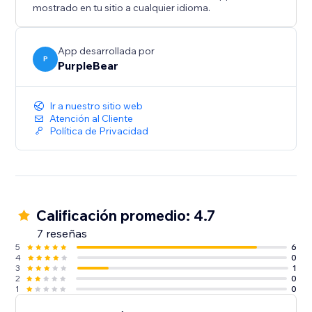
Incrementa el compromiso: cautiva a los visitantes
mostrado en tu sitio a cualquier idioma.
con exhibiciones de testimonios llamativas.
Comienza a mostrar tus reseñas de Facebook hoy y
App desarrollada por
P
PurpleBear
convierte el feedback de los clientes en ventas.
Ir a nuestro sitio web
Atención al Cliente
Política de Privacidad
Calificación promedio: 4.7
7 reseñas
5
6
4
0
3
1
2
0
1
0