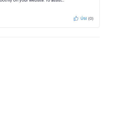
oothly on your website. To assist...
Útil
(0)