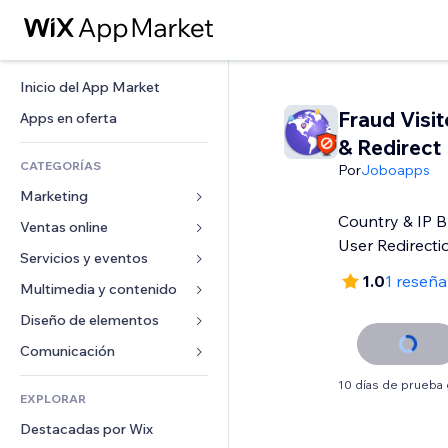
Inicio del App Market
Fraud Visit
Apps en oferta
& Redirect
CATEGORÍAS
Por
Joboapps
Marketing
Country & IP B
Ventas online
Anuncios
User Redirecti
Móvil
Servicios y eventos
Apps para tiendas
1.0
1 reseña
Analíticas
Envíos y entregas
Multimedia y contenido
Hoteles
Redes sociales
Botones de venta
Eventos
Diseño de elementos
Galerías
SEO
Cursos online
Restaurantes
Música
Mapas y navegación
Comunicación 
Interacción
Impresión bajo demanda
Inmobiliarias
Pódcast
Privacidad y seguridad
Formularios
10 días de prueba 
Anuncios del sitio
Contabilidad
EXPLORAR
Reservas
Fotografía
Reloj
Blog
Email
Cupones y fidelización
Destacadas por Wix
Video
Plantillas para páginas
Encuestas