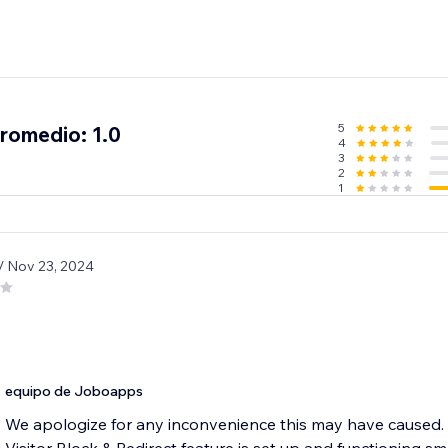
5
promedio: 1.0
4
3
2
1
/ Nov 23, 2024
equipo de Joboapps
We apologize for any inconvenience this may have caused. 