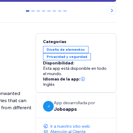
0
1
2
3
4
5
6
7
Categorías
Diseño de elementos
Privacidad y seguridad
Disponibilidad:
Esta app está disponible en todo
el mundo.
Idiomas de la app:
Inglés
k unwanted
ries that can
App desarrollada por
J
 from different
Joboapps
Ir a nuestro sitio web
Atención al Cliente