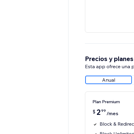
Precios y planes
Esta app ofrece una p
Anual
Plan Premium
2
99
$
/mes
Block & Redirect
Block Unlimited