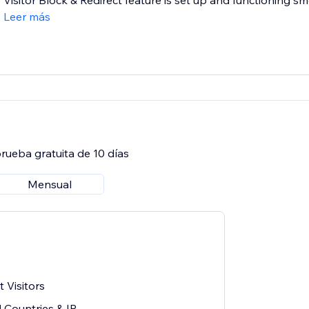
Visitor Block & Redirect feature is set up and functioning sm
Leer más
rueba gratuita de 10 días
Mensual
 Visitors
 Countries & IP