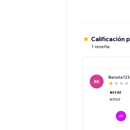
Calificación 
1 reseña
Bensite123
BE
error
error
JO