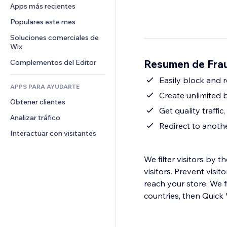
Conversión
Almacenamiento de mercancía
Apps más recientes
PDF
Efectos de imágenes
Chat
Triangulación de envíos
Compartir archivos
Populares este mes
Botones y menús
Comentarios
Precios y suscripciones
Noticias
Banners e insignias
Soluciones comerciales de 
Teléfono
Crowdfunding
Wix
Servicios de contenido
Calculadoras
Comunidad
Alimentos y bebidas
Resumen de Frau
Complementos del Editor
Efectos de texto
Buscar
Reseñas y testimonios
Clima
Easily block and re
CRM
APPS PARA AYUDARTE
Gráficos y tablas
Create unlimited b
Obtener clientes
Get quality traffi
Analizar tráfico
Redirect to anot
Interactuar con visitantes
We filter visitors by 
visitors. Prevent visi
reach your store, We f
countries, then Quick V