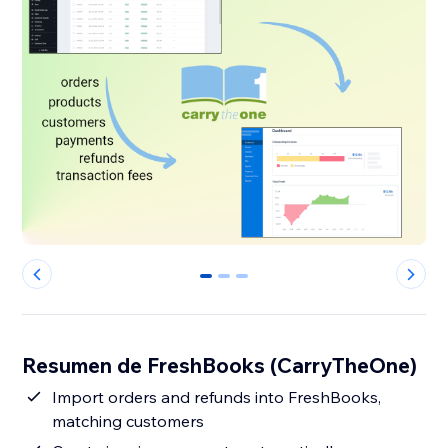
0
1
2
Resumen de FreshBooks (CarryTheOne)
Import orders and refunds into FreshBooks,
matching customers