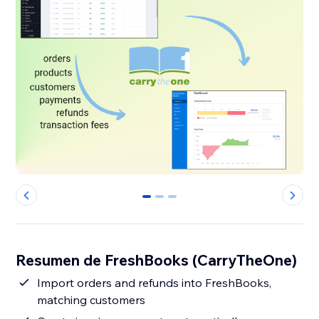
0
1
2
Resumen de FreshBooks (CarryTheOne)
Import orders and refunds into FreshBooks,
matching customers