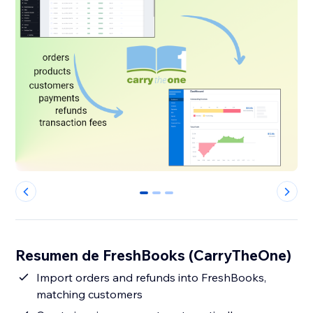
0
1
2
Resumen de FreshBooks (CarryTheOne)
Import orders and refunds into FreshBooks,
matching customers