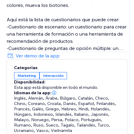
colores, mueva los botones.
Aquí está la lista de cuestionarios que puede crear:
-Cuestionario de escenario: un cuestionario para crear
una herramienta de formación o una herramienta de
recomendación de productos.
-Cuestionario de preguntas de opción múltiple: un
cuestionario para evaluar el conocimiento de los
Ver demo de la app
participantes
Categorías
-Cuestionario de Verdadero / Falso: un cuestionario
Marketing
Interacción
en el que el participante simplemente tiene que
Disponibilidad:
seleccionar sí o no
Esta app está disponible en todo el mundo.
-Cuestionario de respuestas abiertas: un cuestionario
Idiomas de la app:
que pide a los participantes que escriban su
Inglés
,
Alemán
,
Árabe
,
Búlgaro
,
Catalán
,
Checo
,
Chino
,
Coreano
,
Croata
,
Danés
,
Español
,
Finlandés
,
respuesta
Francés
,
Galés
,
Griego
,
Hebreo
,
Hindi
,
Holandés
,
-Cuestionario de respuestas más seleccionadas: un
Húngaro
,
Indonesio
,
Islandés
,
Italiano
,
Japonés
,
cuestionario utilizado para evaluaciones psicológicas.
Malayo
,
Noruego
,
Persa
,
Polaco
,
Portugués
,
Rumano
,
Ruso
,
Sueco
,
Tagalo
,
Tailandés
,
Turco
,
Ucraniano
,
Vasco
,
Vietnamita