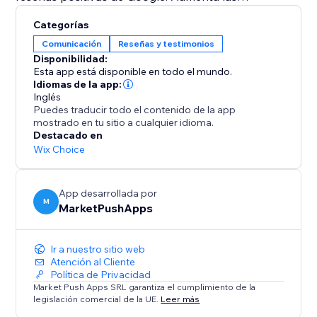
conversiones y destaca en tu sector con una prueba
Categorías
social convincente que diferencie tu negocio de la
Comunicación
Reseñas y testimonios
competencia.
Disponibilidad:
Esta app está disponible en todo el mundo.
No pierdas la oportunidad de aprovechar el poder de
Idiomas de la app:
Inglés
las reseñas de Google. Instala Google Review
Puedes traducir todo el contenido de la app
Showcase hoy y lleva tu presencia en línea al
mostrado en tu sitio a cualquier idioma.
siguiente nivel. Eleva tu reputación, conecta con tu
Destacado en
audiencia e impulsa el éxito con opiniones auténticas
Wix Choice
de clientes directamente en tu sitio web.
App desarrollada por
M
MarketPushApps
Ir a nuestro sitio web
Atención al Cliente
Política de Privacidad
Market Push Apps SRL garantiza el cumplimiento de la
legislación comercial de la UE.
Leer más