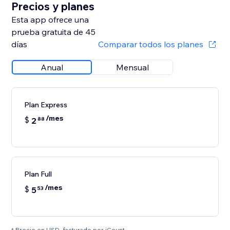
Precios y planes
Esta app ofrece una
prueba gratuita de 45
días
Comparar todos los planes
Anual
Mensual
Plan Express
/mes
$
2
88
Plan Full
/mes
$
5
53
* Precio en USD, facturado por iCount.