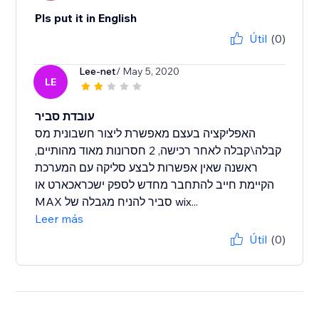
Pls put it in English
Útil
(0)
Lee-net
/ May 5, 2020
LE
עובדת סביר
האפליקציה בעצם מאפשרת ליצור חשבונית מס
קבלה\קבלה לאחר רכישה, 2 חסרונות מאוד מהותיים,
ראשנה שאין אפשרות לבצע סליקה עם המערכת
הקיימת חייב להתחבר מחדש לספק ישכראכארט או
MAX סביר להניח מגבלה של wix...
Leer más
Útil
(0)