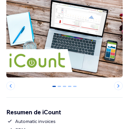
0
1
2
3
4
Resumen de iCount
Automatic invoices