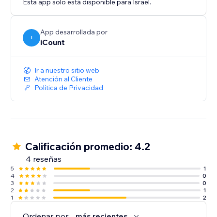
Esta app solo está disponible para Israel.
App desarrollada por
I
iCount
Ir a nuestro sitio web
Atención al Cliente
Política de Privacidad
Calificación promedio: 4.2
4 reseñas
5
1
4
0
3
0
2
1
1
2
Ordenar por:
más recientes