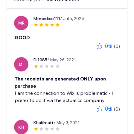
Mrmedico111
/ Jul 5, 2024
MR
GOOD
Útil
(0)
Di1985
/ May 26, 2021
DI
The receipts are generated ONLY upon
purchase
I am the connection to Wix is problematic - I
prefer to do it via the actual cc company
Útil
(0)
Khalilmatt
/ May 3, 2021
KH