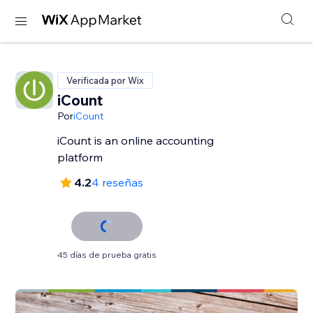
Verificada por Wix
iCount
Por
iCount
iCount is an online accounting
platform
4.2
4 reseñas
45 días de prueba gratis