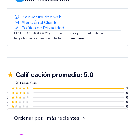
ayuda a convertir visitantes en seguidores o clientes
potenciales.
Ir a nuestro sitio web
Atención al Cliente
Política de Privacidad
HDT TECHNOLOGY garantiza el cumplimiento de la
legislación comercial de la UE.
Leer más
Calificación promedio: 5.0
3 reseñas
5
3
4
0
3
0
2
0
1
0
Ordenar por:
más recientes