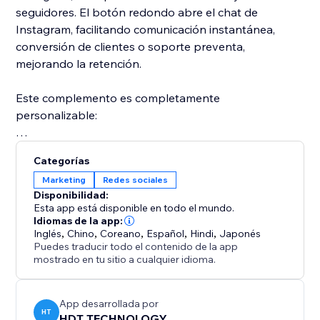
seguidores. El botón redondo abre el chat de
Instagram, facilitando comunicación instantánea,
conversión de clientes o soporte preventa,
mejorando la retención.
Este complemento es completamente
personalizable:
Estilo del botón (redondo o tira larga).
Categorías
Marketing
Redes sociales
Personaliza color, tamaño, transparencia, borde,
Disponibilidad:
sombra, etc.
Esta app está disponible en todo el mundo.
Idiomas de la app:
Inglés
,
Chino
,
Coreano
,
Español
,
Hindi
,
Japonés
Configura la posición del botón en la página
Puedes traducir todo el contenido de la app
(izquierda inferior, derecha inferior, superior, etc.).
mostrado en tu sitio a cualquier idioma.
Ya seas creador, comerciante, plataforma de e-
commerce o agencia de servicios, Instagram Follow te
App desarrollada por
HT
HDT TECHNOLOGY