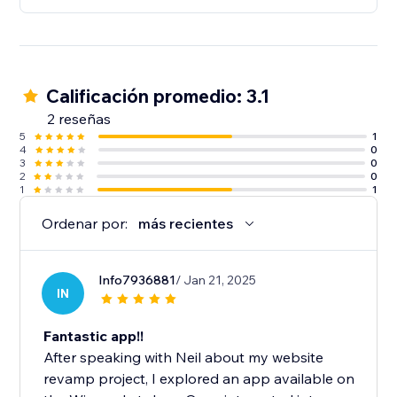
Calificación promedio: 3.1
2 reseñas
5
1
4
0
3
0
2
0
1
1
Ordenar por:
más recientes
Info7936881
/ Jan 21, 2025
IN
Fantastic app!!
After speaking with Neil about my website
revamp project, I explored an app available on