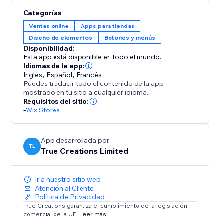
mostrando cualquier imagen predeterminada que
Categorías
desees cuando no lo esté. Si tienes descripciones de
Ventas online
Apps para tiendas
categorías en tu tienda, también puedes optar por
Diseño de elementos
Botones y menús
mostrarlas en la página cada vez que cambie la
Disponibilidad:
categoría seleccionada.
Esta app está disponible en todo el mundo.
Se integra perfectamente con el tema de tu sitio
Idiomas de la app:
Inglés
,
Español
,
Francés
Puedes traducir todo el contenido de la app
mostrado en tu sitio a cualquier idioma.
Requisitos del sitio:
-
Wix Stores
App desarrollada por
TL
True Creations Limited
Ir a nuestro sitio web
Atención al Cliente
Política de Privacidad
True Creations garantiza el cumplimiento de la legislación
comercial de la UE.
Leer más