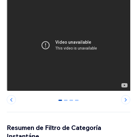
0
1
2
3
Resumen de Filtro de Categoría
Instantáne