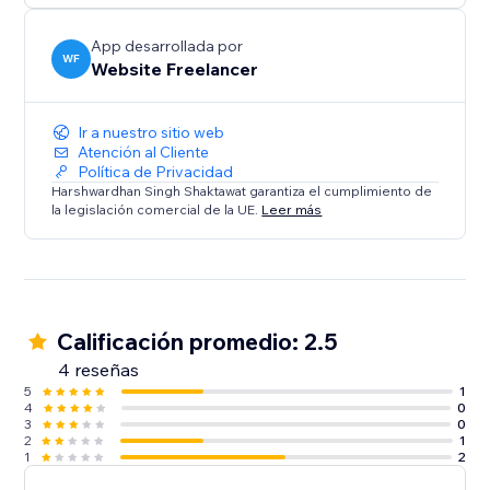
App desarrollada por
WF
Website Freelancer
Ir a nuestro sitio web
Atención al Cliente
Política de Privacidad
Harshwardhan Singh Shaktawat garantiza el cumplimiento de
la legislación comercial de la UE.
Leer más
Calificación promedio: 2.5
4 reseñas
5
1
4
0
3
0
2
1
1
2