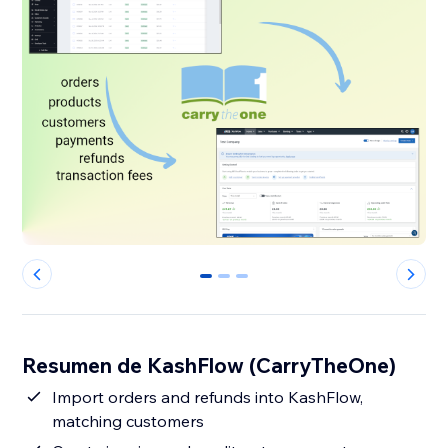
0
1
2
Resumen de KashFlow (CarryTheOne)
Import orders and refunds into KashFlow,
matching customers