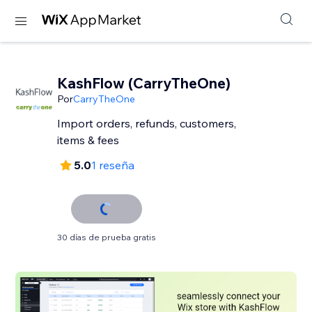
KashFlow (CarryTheOne)
Por
CarryTheOne
Import orders, refunds, customers,
items & fees
5.0
1 reseña
30 días de prueba gratis