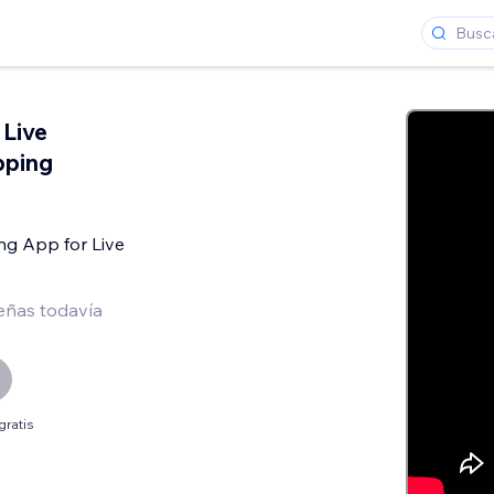
 Live
pping
ng App for Live
eñas todavía
gratis