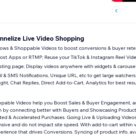
nelize Live Video Shopping
ows & Shoppable Videos to boost conversions & buyer rete
Host Apps or RTMP; Reuse your TikTok & Instagram Reel Vid
isting page; Display videos anywhere with widgets & carouse
l & SMS Notifications, Unique URL, etc to get large watchers
ight, Chat Replies, Direct Add-to-Cart, Analytics for best resu
ppable Videos help you Boost Sales & Buyer Engagement, 
n by connecting better with Buyers and Showcasing Product
sted & Accelerated Purchases. Going Live & Uploading Videos
sive and do not impact site speed. With add-to-cart within 
rience that drives Conversions. Syncing of product info, avai