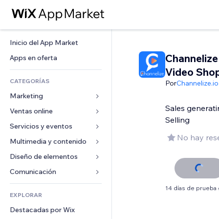
Inicio del App Market
Channelize
Apps en oferta
Video Sho
CATEGORÍAS
Por
Channelize.io
Marketing
Sales generati
Ventas online
Anuncios
Selling
Móvil
Servicios y eventos
Apps para tiendas
No hay res
Analíticas
Envíos y entregas
Multimedia y contenido
Hoteles
Redes sociales
Botones de venta
Eventos
Diseño de elementos
Galerías
SEO
Cursos online
Restaurantes
Música
Mapas y navegación
Comunicación 
Interacción
Impresión bajo demanda
Inmobiliarias
Pódcast
Privacidad y seguridad
Formularios
14 días de prueba 
Anuncios del sitio
Contabilidad
EXPLORAR
Reservas
Fotografía
Reloj
Blog
Email
Cupones y fidelización
Destacadas por Wix
Video
Plantillas para páginas
Encuestas