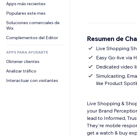
Conversión
Almacenamiento de mercancía
Apps más recientes
PDF
Efectos de imágenes
Chat
Triangulación de envíos
Compartir archivos
Populares este mes
Botones y menús
Comentarios
Precios y suscripciones
Noticias
Banners e insignias
Soluciones comerciales de 
Teléfono
Crowdfunding
Wix
Servicios de contenido
Calculadoras
Comunidad
Alimentos y bebidas
Resumen de Chan
Complementos del Editor
Efectos de texto
Buscar
Reseñas y testimonios
Clima
Live Shopping Sh
CRM
APPS PARA AYUDARTE
Gráficos y tablas
Easy Go-live via 
Obtener clientes
Dedicated video l
Analizar tráfico
Simulcasting, Emai
Interactuar con visitantes
like Product Spotl
Live Shopping & Sho
your Brand Perceptio
lead to Informed, Tru
They're mobile respon
get a watch & buy expe