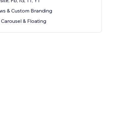
te, Fb, IG, TT, YT
ows & Custom Branding
: Carousel & Floating