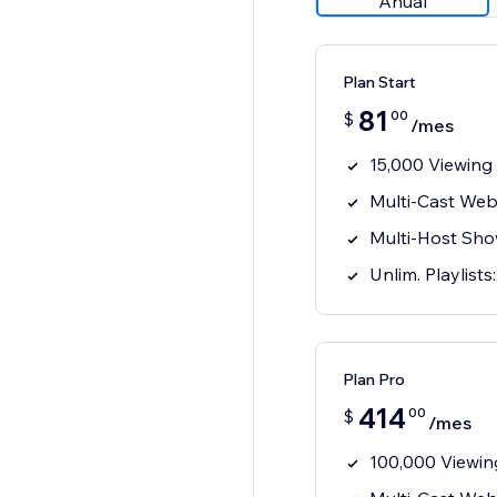
Anual
Plan Start
81
00
$
/mes
15,000 Viewing
Multi-Cast Websi
Multi-Host Sh
Unlim. Playlists
Plan Pro
414
00
$
/mes
100,000 Viewin