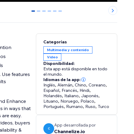
0
1
2
3
4
5
Categorías
ntion
Multimedia y contenido
eos
Video
Disponibilidad:
ls
Esta app está disponible en todo
. Use features
el mundo.
Idiomas de la app:
lts
Inglés
,
Alemán
,
Chino
,
Coreano
,
Español
,
Francés
,
Hindi
,
Holandés
,
Italiano
,
Japonés
,
and Enhance
Lituano
,
Noruego
,
Polaco
,
Portugués
,
Rumano
,
Ruso
,
Turco
s in ways that
 are easy.
videos, buyers
App desarrollada por
C
lability &
Channelize.io