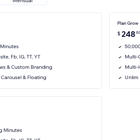
Mensual
Plan Grow
248
0
$
 Minutes
50,000
te, Fb, IG, TT, YT
Multi-
ows & Custom Branding
Multi
: Carousel & Floating
Unlim.
g Minutes