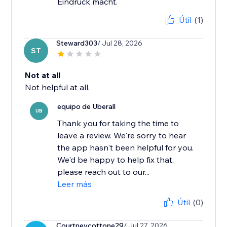
Eindruck macht.
Útil
(1)
Steward303
/ Jul 28, 2026
ST
Not at all
Not helpful at all.
equipo de Uberall
UB
Thank you for taking the time to
leave a review. We're sorry to hear
the app hasn't been helpful for you.
We'd be happy to help fix that,
please reach out to our...
Leer más
Útil
(0)
Courtneycottone29
/ Jul 27, 2026