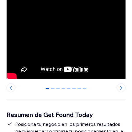
0
1
2
3
4
5
6
7
Resumen de Get Found Today
Posiciona tu negocio en los primeros resultados
de búsqueda y optimiza tu posicionamiento en la