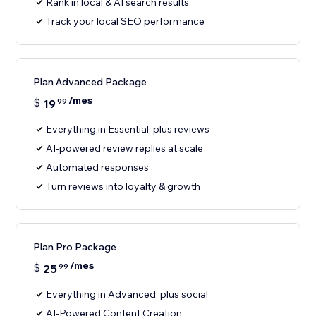
Rank in local & AI search results
Track your local SEO performance
Plan Advanced Package
/mes
$
19
99
Everything in Essential, plus reviews
AI-powered review replies at scale
Automated responses
Turn reviews into loyalty & growth
Plan Pro Package
/mes
$
25
99
Everything in Advanced, plus social
AI-Powered Content Creation